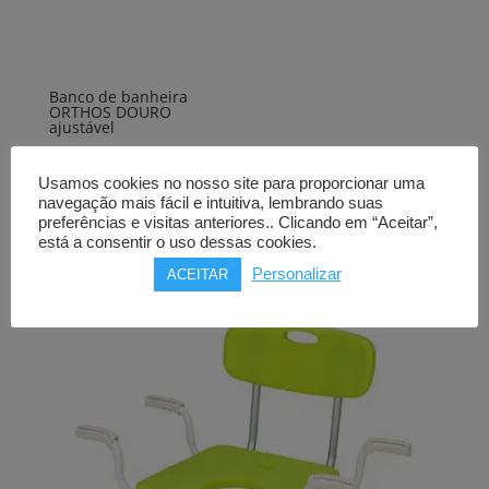
Banco de banheira
ORTHOS DOURO
ajustável
70,00
€
Usamos cookies no nosso site para proporcionar uma
Comprar
navegação mais fácil e intuitiva, lembrando suas
preferências e visitas anteriores.. Clicando em “Aceitar”,
está a consentir o uso dessas cookies.
Personalizar
ACEITAR