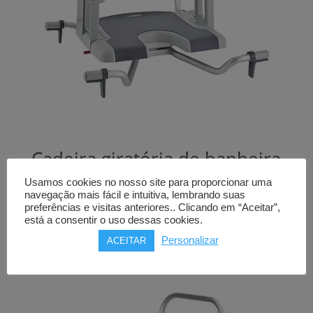
Cadeira giratória de banheira
AQUATEC SORRENTO
Usamos cookies no nosso site para proporcionar uma
ajustável
navegação mais fácil e intuitiva, lembrando suas
preferências e visitas anteriores.. Clicando em “Aceitar”,
está a consentir o uso dessas cookies.
160,00
€
Personalizar
ACEITAR
Comprar