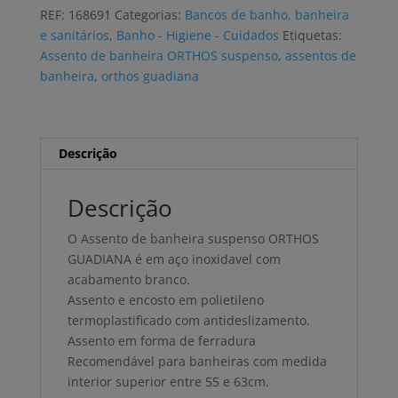
banheira
REF:
168691
Categorias:
Bancos de banho, banheira
ORTHOS
e sanitários
,
Banho - Higiene - Cuidados
Etiquetas:
GUADIANA
Assento de banheira ORTHOS suspenso
,
assentos de
com
banheira
,
orthos guadiana
encosto
Descrição
Descrição
O Assento de banheira suspenso ORTHOS
GUADIANA é em aço inoxidavel com
acabamento branco.
Assento e encosto em polietileno
termoplastificado com antideslizamento.
Assento em forma de ferradura
Recomendável para banheiras com medida
interior superior entre 55 e 63cm.