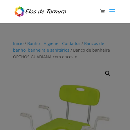
Início
/
Banho - Higiene - Cuidados
/
Bancos de
banho, banheira e sanitários
/ Banco de banheira
ORTHOS GUADIANA com encosto