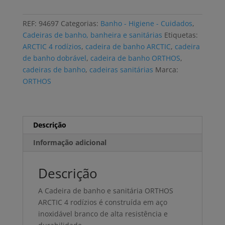
de
banho
REF:
94697
Categorias:
Banho - Higiene - Cuidados
,
e
Cadeiras de banho, banheira e sanitárias
Etiquetas:
sanitária
ARCTIC 4 rodízios
,
cadeira de banho ARCTIC
,
cadeira
ORTHOS
de banho dobrável
,
cadeira de banho ORTHOS
,
ARCTIC
cadeiras de banho
,
cadeiras sanitárias
Marca:
4
ORTHOS
rodizios,
dobrável
Descrição
Informação adicional
Descrição
A Cadeira de banho e sanitária ORTHOS
ARCTIC 4 rodízios é construída em aço
inoxidável branco de alta resistência e