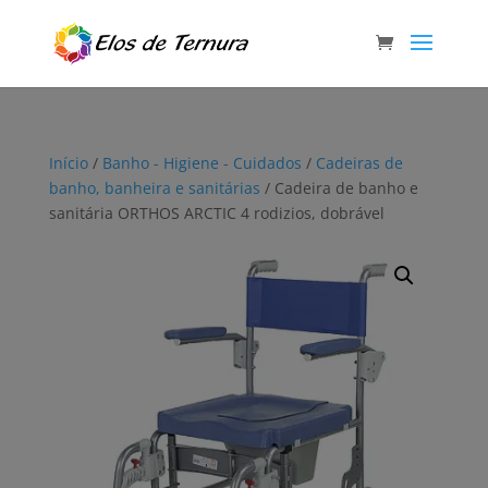
Início
/
Banho - Higiene - Cuidados
/
Cadeiras de
banho, banheira e sanitárias
/ Cadeira de banho e
sanitária ORTHOS ARCTIC 4 rodizios, dobrável