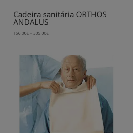
Cadeira sanitária ORTHOS
ANDALUS
Price
156,00
€
–
305,00
€
range:
156,00€
through
305,00€