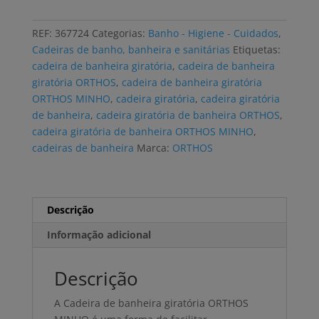
giratória
de
REF:
367724
Categorias:
Banho - Higiene - Cuidados
,
banheira
Cadeiras de banho, banheira e sanitárias
Etiquetas:
ORTHOS
cadeira de banheira giratória
,
cadeira de banheira
MINHO
giratória ORTHOS
,
cadeira de banheira giratória
3
ORTHOS MINHO
,
cadeira giratória
,
cadeira giratória
tamanhos
de banheira
,
cadeira giratória de banheira ORTHOS
,
cadeira giratória de banheira ORTHOS MINHO
,
cadeiras de banheira
Marca:
ORTHOS
Descrição
Informação adicional
Descrição
A Cadeira de banheira giratória ORTHOS