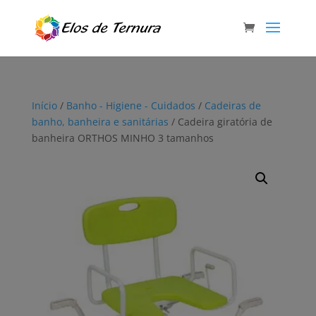
Início
/
Banho - Higiene - Cuidados
/
Cadeiras de
banho, banheira e sanitárias
/ Cadeira giratória de
banheira ORTHOS MINHO 3 tamanhos