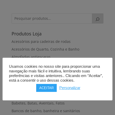
Produtos Loja
Acessórios para cadeiras de rodas
Acessórios de Quarto, Cozinha e Banho
Almofadas antiescaras
Almofadas de dormir
Usamos cookies no nosso site para proporcionar uma
navegação mais fácil e intuitiva, lembrando suas
Almofadas de posicionamento
preferências e visitas anteriores.. Clicando em “Aceitar”,
Alteadores de sanita
está a consentir o uso dessas cookies.
Andadeiras, Andarilhos
Personalizar
ACEITAR
Apoios de braços
Babetes, Batas, Aventais, Fatos
Bancos de banho, banheira e sanitários