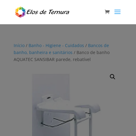
Início
/
Banho - Higiene - Cuidados
/
Bancos de
banho, banheira e sanitários
/ Banco de banho
AQUATEC SANSIBAR parede, rebatível