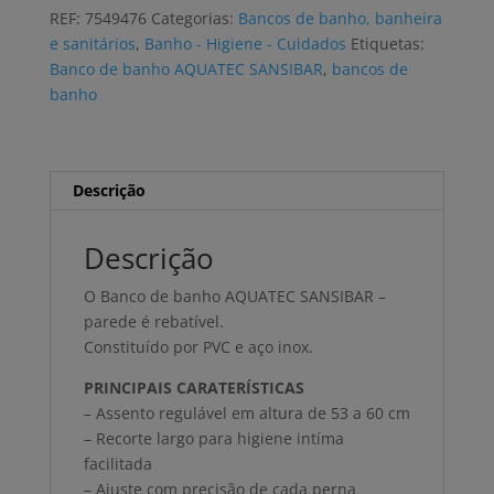
banho
REF:
7549476
Categorias:
Bancos de banho, banheira
AQUATEC
e sanitários
,
Banho - Higiene - Cuidados
Etiquetas:
SANSIBAR
Banco de banho AQUATEC SANSIBAR
,
bancos de
parede,
banho
rebatível
Descrição
Descrição
O Banco de banho AQUATEC SANSIBAR –
parede é rebatível.
Constituído por PVC e aço inox.
PRINCIPAIS CARATERÍSTICAS
– Assento regulável em altura de 53 a 60 cm
– Recorte largo para higiene intíma
facilitada
– Ajuste com precisão de cada perna