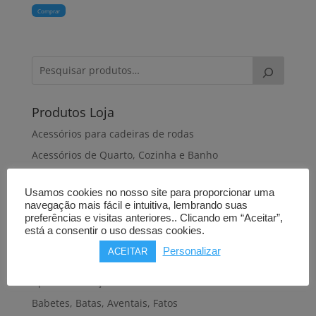
Comprar
Produtos Loja
Acessórios para cadeiras de rodas
Acessórios de Quarto, Cozinha e Banho
Almofadas antiescaras
Usamos cookies no nosso site para proporcionar uma
Almofadas de dormir
navegação mais fácil e intuitiva, lembrando suas
Almofadas de posicionamento
preferências e visitas anteriores.. Clicando em “Aceitar”,
está a consentir o uso dessas cookies.
Alteadores de sanita
Personalizar
ACEITAR
Andadeiras, Andarilhos
Apoios de braços
Babetes, Batas, Aventais, Fatos