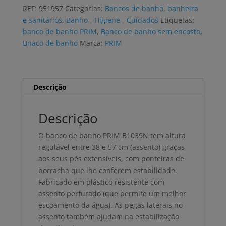
banho
REF:
951957
Categorias:
Bancos de banho, banheira
PRIM
e sanitários
,
Banho - Higiene - Cuidados
Etiquetas:
B1039N
banco de banho PRIM
,
Banco de banho sem encosto
,
alumínio
Bnaco de banho
Marca:
PRIM
Descrição
Descrição
O banco de banho PRIM B1039N tem altura
regulável entre 38 e 57 cm (assento) graças
aos seus pés extensíveis, com ponteiras de
borracha que lhe conferem estabilidade.
Fabricado em plástico resistente com
assento perfurado (que permite um melhor
escoamento da água). As pegas laterais no
assento também ajudam na estabilização