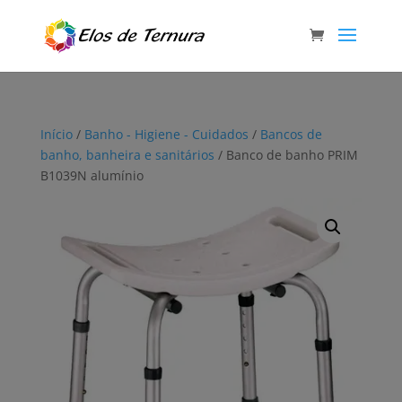
Início
/
Banho - Higiene - Cuidados
/
Bancos de
banho, banheira e sanitários
/ Banco de banho PRIM
B1039N alumínio