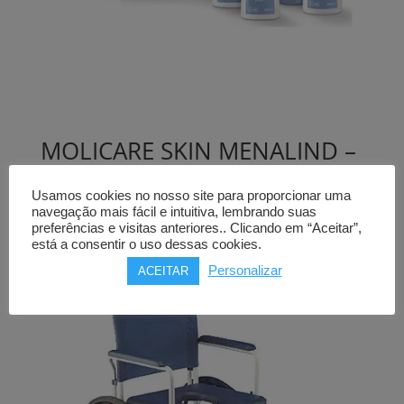
MOLICARE SKIN MENALIND –
produtos para limpar a pele
Usamos cookies no nosso site para proporcionar uma
Price
5,50
€
–
65,00
€
navegação mais fácil e intuitiva, lembrando suas
range:
preferências e visitas anteriores.. Clicando em “Aceitar”,
está a consentir o uso dessas cookies.
5,50€
through
Personalizar
ACEITAR
65,00€