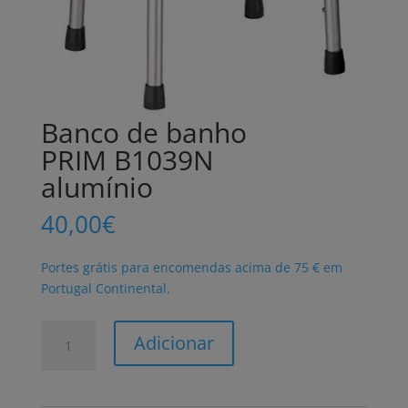
Banco de banho
PRIM B1039N
alumínio
40,00
€
Portes grátis para encomendas acima de 75 € em
Portugal Continental.
Quantidade
Adicionar
de
Banco
de