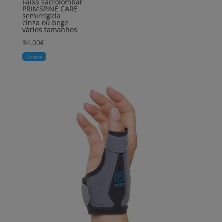
Faixa sacrolombar
PRIMSPINE CARE
semirrígida
cinza ou bege
vários tamanhos
34,00
€
Comprar