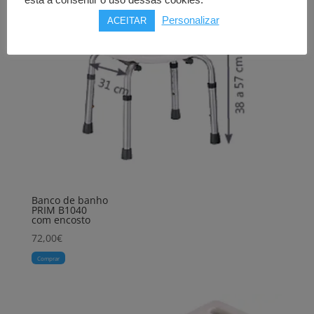
está a consentir o uso dessas cookies.
Personalizar
ACEITAR
Banco de banho
PRIM B1040
com encosto
72,00
€
Comprar