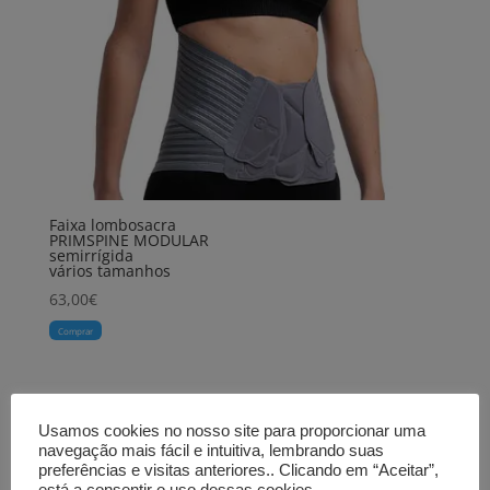
Faixa lombosacra
PRIMSPINE MODULAR
semirrígida
vários tamanhos
63,00
€
Comprar
Usamos cookies no nosso site para proporcionar uma
navegação mais fácil e intuitiva, lembrando suas
preferências e visitas anteriores.. Clicando em “Aceitar”,