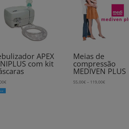
bulizador APEX
Meias de
NIPLUS com kit
compressão
scaras
MEDIVEN PLUS
Price
00
€
55,00
€
–
119,00
€
range:
rar
55,00€
through
119,00€