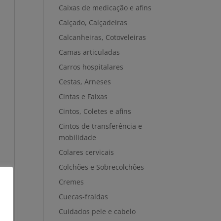
Caixas de medicação e afins
Calçado, Calçadeiras
Calcanheiras, Cotoveleiras
Camas articuladas
Carros hospitalares
Cestas, Arneses
Cintas e Faixas
Cintos, Coletes e afins
Cintos de transferência e
mobilidade
Colares cervicais
Colchões e Sobrecolchões
Cremes
Cuecas-fraldas
Cuidados pele e cabelo