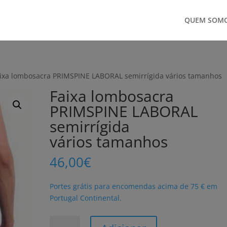
QUEM SOM
aixa lombosacra PRIMSPINE LABORAL semirrígida vários tamanhos
Faixa lombosacra
PRIMSPINE LABORAL
semirrígida
vários tamanhos
46,00
€
Portes grátis para encomendas acima de 75 € em
Portugal Continental.
Quantidade