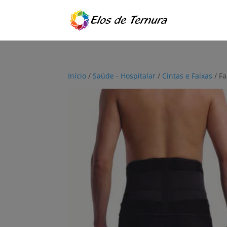
Início
/
Saúde - Hospitalar
/
Cintas e Faixas
/ F