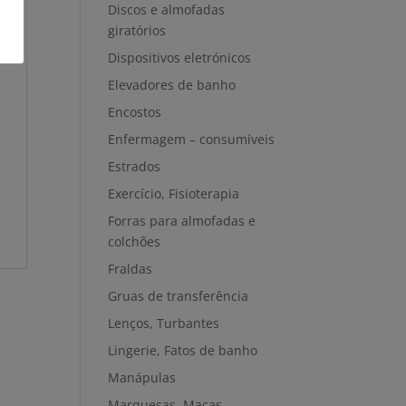
Discos e almofadas
giratórios
Dispositivos eletrónicos
Elevadores de banho
Encostos
Enfermagem – consumíveis
Estrados
Exercício, Fisioterapia
Forras para almofadas e
colchões
Fraldas
Gruas de transferência
Lenços, Turbantes
Lingerie, Fatos de banho
Manápulas
Marquesas, Macas