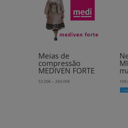
Meias de
Ne
compressão
MI
MEDIVEN FORTE
má
Price
53,00
€
–
260,00
€
109,
range:
Comp
53,00€
through
260,00€