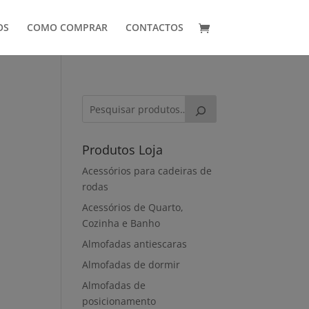
OS
COMO COMPRAR
CONTACTOS
Produtos Loja
Acessórios para cadeiras de
rodas
Acessórios de Quarto,
Cozinha e Banho
Almofadas antiescaras
Almofadas de dormir
Almofadas de
posicionamento