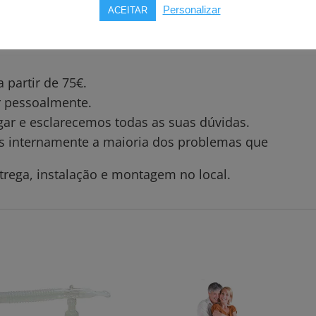
Personalizar
ACEITAR
e, por favor, nas “Observações” o tamanho pretendido, ou então
ou 936 305 104 (móvel ou whatsapp)
partir de 75€.
ar pessoalmente.
gar e esclarecemos todas as suas dúvidas.
os internamente a maioria dos problemas que
trega, instalação e montagem no local.