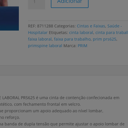
Adicionar
de
Faixa
lombosacra
PRIMSPINE
REF:
8711288
Categorias:
Cintas e Faixas
,
Saúde -
LABORAL
Hospitalar
Etiquetas:
cinta laboral
,
cinta para traba
semirrígida
faixa laboral
,
faixa para trabalho
,
prim prs625
,
vários
primspine laboral
Marca:
PRIM
tamanhos
NE LABORAL PRS625 é uma cinta de contenção confecionada em
sintético, com fechamento frontal em velcro.
que proporcionam um apoio adequado ao nível lombar,
o reforço.
ma banda de dupla tensão que permite ajustar o apoio lombar de