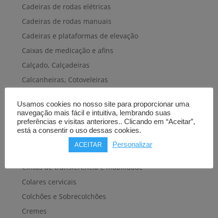
Cadeiras de rodas elétricas
Cadeiras de rodas manuais
Cadeiras e plataformas de elevação
Caixas de medicação e afins
Calçado, Calçadeiras
Calcanheiras, Cotoveleiras
Camas articuladas
Usamos cookies no nosso site para proporcionar uma
Carros hospitalares
navegação mais fácil e intuitiva, lembrando suas
preferências e visitas anteriores.. Clicando em “Aceitar”,
Cestas, Arneses
está a consentir o uso dessas cookies.
Cintas e Faixas
Personalizar
ACEITAR
Cintos, Coletes e afins
Cintos de transferência e mobilidade
Colares cervicais
Colchões e Sobrecolchões
Cremes