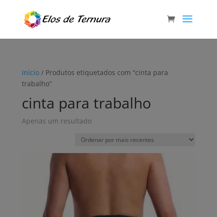
Início
/ Produtos etiquetados com “cinta para
trabalho”
cinta para trabalho
Apenas um resultado