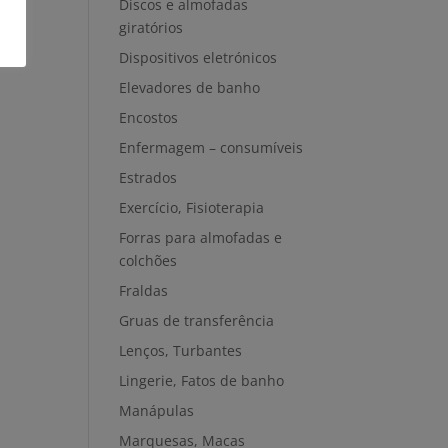
Discos e almofadas
giratórios
Dispositivos eletrónicos
Elevadores de banho
Encostos
Enfermagem – consumíveis
Estrados
Exercício, Fisioterapia
Forras para almofadas e
colchões
Fraldas
Gruas de transferência
Lenços, Turbantes
Lingerie, Fatos de banho
Manápulas
Marquesas, Macas