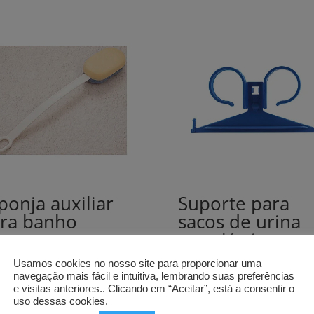
ponja auxiliar
Suporte para
ra banho
sacos de urina
em plástico
€
Usamos cookies no nosso site para proporcionar uma
1,50
€
rar
navegação mais fácil e intuitiva, lembrando suas preferências
Comprar
e visitas anteriores.. Clicando em “Aceitar”, está a consentir o
uso dessas cookies.