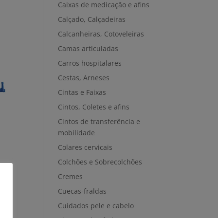
Caixas de medicação e afins
Calçado, Calçadeiras
Calcanheiras, Cotoveleiras
Camas articuladas
Carros hospitalares
Cestas, Arneses
Cintas e Faixas
Cintos, Coletes e afins
Cintos de transferência e
mobilidade
Colares cervicais
Colchões e Sobrecolchões
Cremes
Cuecas-fraldas
Cuidados pele e cabelo