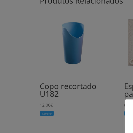
Produtos Relacionados
Copo recortado
Es
U182
pa
12,00
€
8,00
Comprar
Comp