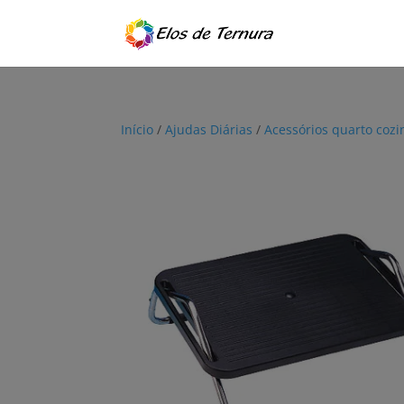
Início
/
Ajudas Diárias
/
Acessórios quarto coz