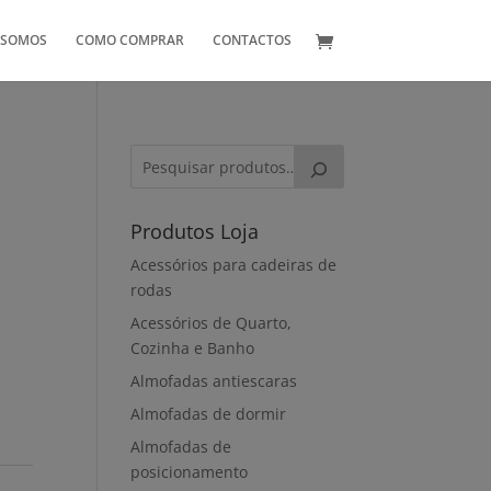
 SOMOS
COMO COMPRAR
CONTACTOS
Produtos Loja
Acessórios para cadeiras de
rodas
Acessórios de Quarto,
Cozinha e Banho
Almofadas antiescaras
Almofadas de dormir
Almofadas de
posicionamento