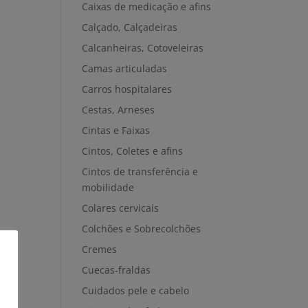
Caixas de medicação e afins
Calçado, Calçadeiras
Calcanheiras, Cotoveleiras
Camas articuladas
Carros hospitalares
Cestas, Arneses
Cintas e Faixas
Cintos, Coletes e afins
Cintos de transferência e
mobilidade
Colares cervicais
Colchões e Sobrecolchões
Cremes
Cuecas-fraldas
Cuidados pele e cabelo