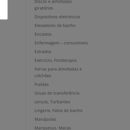
Discos e almofadas
giratórios
Dispositivos eletrónicos
Elevadores de banho
Encostos
Enfermagem – consumíveis
Estrados
Exercício, Fisioterapia
Forras para almofadas e
colchões
Fraldas
Gruas de transferência
Lenços, Turbantes
Lingerie, Fatos de banho
Manápulas
Marquesas, Macas