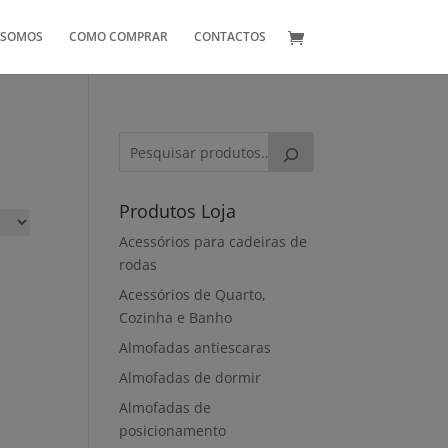
 SOMOS
COMO COMPRAR
CONTACTOS
Produtos Loja
Acessórios para cadeiras de
rodas
Acessórios de Quarto,
Cozinha e Banho
Almofadas antiescaras
Almofadas de dormir
Almofadas de
posicionamento