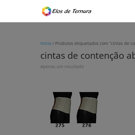
Início
/ Produtos etiquetados com “cintas de 
cintas de contenção 
Apenas um resultado