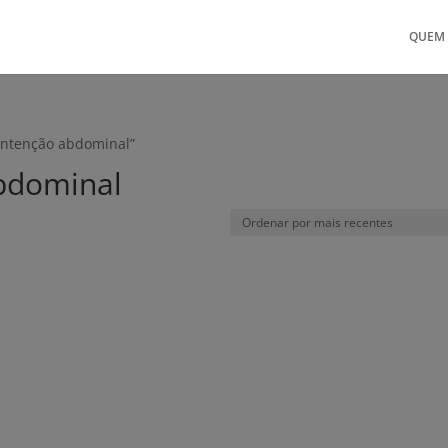
QUEM
contenção abdominal”
abdominal