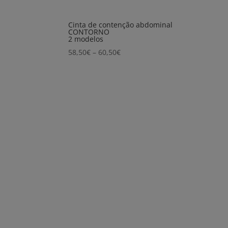
Cinta de contenção abdominal
CONTORNO
2 modelos
Price
58,50
€
–
60,50
€
range:
58,50€
through
60,50€