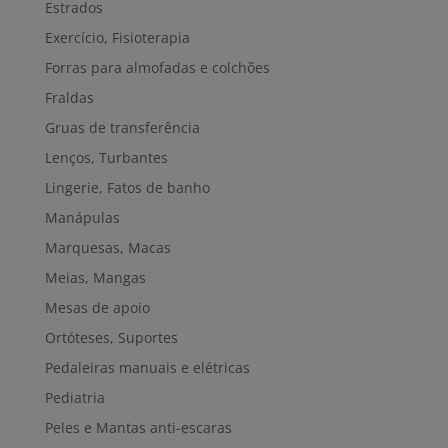
Estrados
Exercício, Fisioterapia
Forras para almofadas e colchões
Fraldas
Gruas de transferência
Lenços, Turbantes
Lingerie, Fatos de banho
Manápulas
Marquesas, Macas
Meias, Mangas
Mesas de apoio
Ortóteses, Suportes
Pedaleiras manuais e elétricas
Pediatria
Peles e Mantas anti-escaras