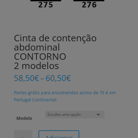
Cinta de contenção
abdominal
CONTORNO
2 modelos
Price
58,50
€
–
60,50
€
range:
58,50€
Portes grátis para encomendas acima de 75 € em
through
Portugal Continental.
60,50€
Modelo
Quantidade
Adicionar