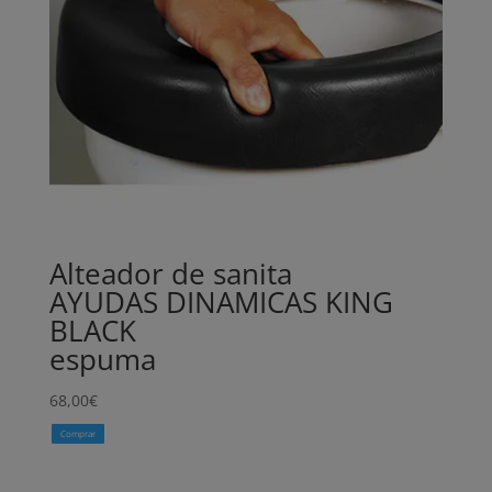
Alteador de sanita
AYUDAS DINAMICAS KING
BLACK
espuma
68,00
€
Comprar