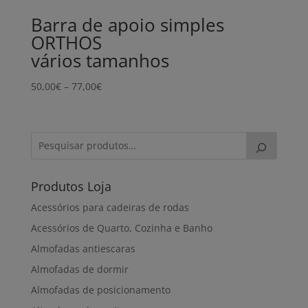
Barra de apoio simples
ORTHOS
vários tamanhos
Price
50,00
€
–
77,00
€
range:
50,00€
through
77,00€
Produtos Loja
Acessórios para cadeiras de rodas
Acessórios de Quarto, Cozinha e Banho
Almofadas antiescaras
Almofadas de dormir
Almofadas de posicionamento