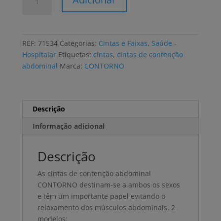
de
Cinta
de
contenção
REF:
71534
Categorias:
Cintas e Faixas
,
Saúde -
abdominal
Hospitalar
Etiquetas:
cintas
,
cintas de contenção
CONTORNO
abdominal
Marca:
CONTORNO
2
modelos
Descrição
Informação adicional
Descrição
As cintas de contenção abdominal
CONTORNO destinam-se a ambos os sexos
e têm um importante papel evitando o
relaxamento dos músculos abdominais. 2
modelos: