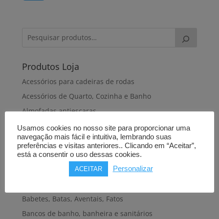
Produtos Loja
Acessórios para cadeiras de rodas
Acessórios de Quarto, Cozinha e Banho
Almofadas antiescaras
Almofadas de dormir
Usamos cookies no nosso site para proporcionar uma
navegação mais fácil e intuitiva, lembrando suas
Almofadas de posicionamento
preferências e visitas anteriores.. Clicando em “Aceitar”,
Alteadores de sanita
está a consentir o uso dessas cookies.
Personalizar
Andadeiras, Andarilhos
ACEITAR
Apoios de braços
Babetes, Batas, Aventais, Fatos
Bancos de banho, banheira e sanitários