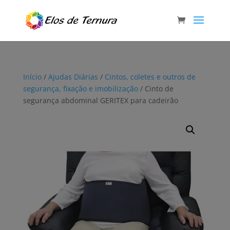
Início
/
Ajudas Diárias
/
Cintos, coletes e outros de
segurança, fixação e imobilização
/ Cinto de
segurança abdominal GERITEX para cadeirão