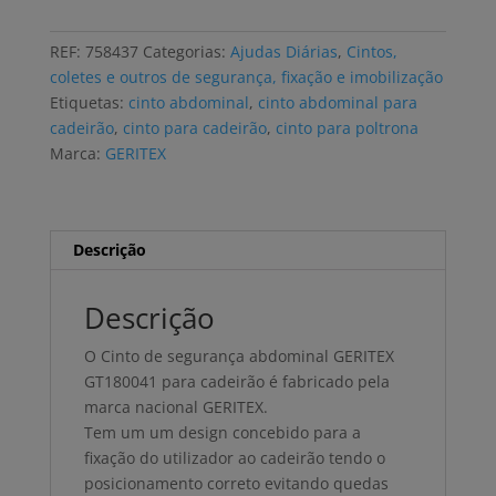
de
segurança
REF:
758437
Categorias:
Ajudas Diárias
,
Cintos,
abdominal
coletes e outros de segurança, fixação e imobilização
GERITEX
Etiquetas:
cinto abdominal
,
cinto abdominal para
para
cadeirão
,
cinto para cadeirão
,
cinto para poltrona
cadeirão
Marca:
GERITEX
Descrição
Descrição
O Cinto de segurança abdominal GERITEX
GT180041 para cadeirão é fabricado pela
marca nacional GERITEX.
Tem um um design concebido para a
fixação do utilizador ao cadeirão tendo o
posicionamento correto evitando quedas