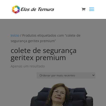
Início
/ Produtos etiquetados com “colete de
segurança geritex premium”
colete de segurança
geritex premium
Apenas um resultado