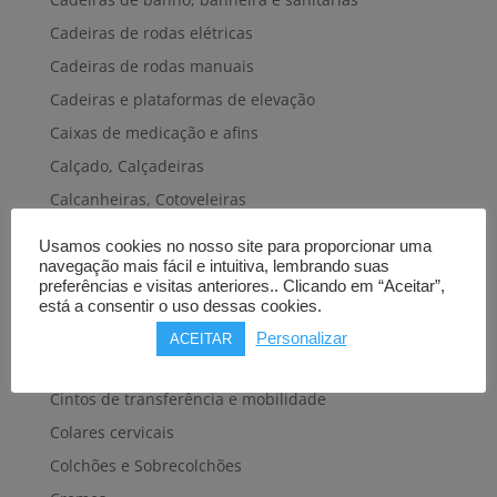
Cadeiras de rodas elétricas
Cadeiras de rodas manuais
Cadeiras e plataformas de elevação
Caixas de medicação e afins
Calçado, Calçadeiras
Calcanheiras, Cotoveleiras
Camas articuladas
Usamos cookies no nosso site para proporcionar uma
Carros hospitalares
navegação mais fácil e intuitiva, lembrando suas
preferências e visitas anteriores.. Clicando em “Aceitar”,
Cestas, Arneses
está a consentir o uso dessas cookies.
Cintas e Faixas
Personalizar
ACEITAR
Cintos, Coletes e afins
Cintos de transferência e mobilidade
Colares cervicais
Colchões e Sobrecolchões