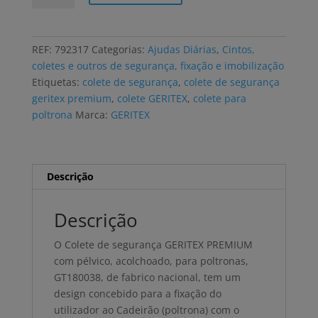
Colete
de
segurança
REF:
792317
Categorias:
Ajudas Diárias
,
Cintos,
GERITEX
coletes e outros de segurança, fixação e imobilização
PREMIUM
Etiquetas:
colete de segurança
,
colete de segurança
com
geritex premium
,
colete GERITEX
,
colete para
pélvico,
poltrona
Marca:
GERITEX
para
poltronas
Descrição
Descrição
O Colete de segurança GERITEX PREMIUM
com pélvico, acolchoado, para poltronas,
GT180038, de fabrico nacional, tem um
design concebido para a fixação do
utilizador ao Cadeirão (poltrona) com o