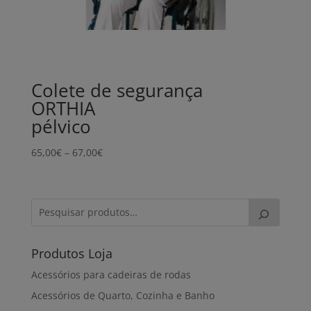
Colete de segurança
ORTHIA
pélvico
Price
65,00
€
–
67,00
€
range:
65,00€
through
67,00€
Produtos Loja
Acessórios para cadeiras de rodas
Acessórios de Quarto, Cozinha e Banho