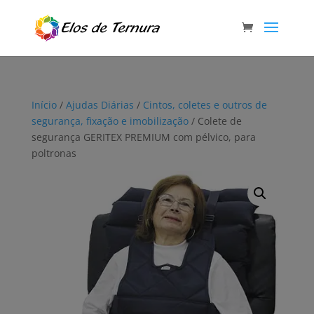
Início
/
Ajudas Diárias
/
Cintos, coletes e outros de
segurança, fixação e imobilização
/ Colete de
segurança GERITEX PREMIUM com pélvico, para
poltronas