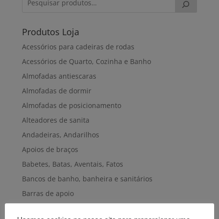
Produtos Loja
Acessórios para cadeiras de rodas
Acessórios de Quarto, Cozinha e Banho
Almofadas antiescaras
Almofadas de dormir
Almofadas de posicionamento
Alteadores de sanita
Andadeiras, Andarilhos
Apoios de braços
Babetes, Batas, Aventais, Fatos
Bancos de banho, banheira e sanitários
Barras de apoio
Bengalas, Canadianas e afins