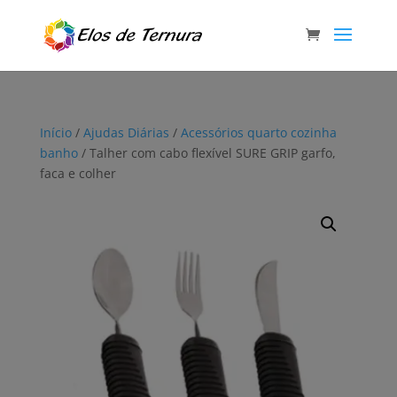
Início
/
Ajudas Diárias
/
Acessórios quarto cozinha
banho
/ Talher com cabo flexível SURE GRIP garfo,
faca e colher