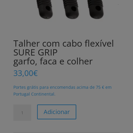
Talher com cabo flexível
SURE GRIP
garfo, faca e colher
33,00
€
Portes grátis para encomendas acima de 75 € em
Portugal Continental.
Quantidade
Adicionar
de
Talher
com