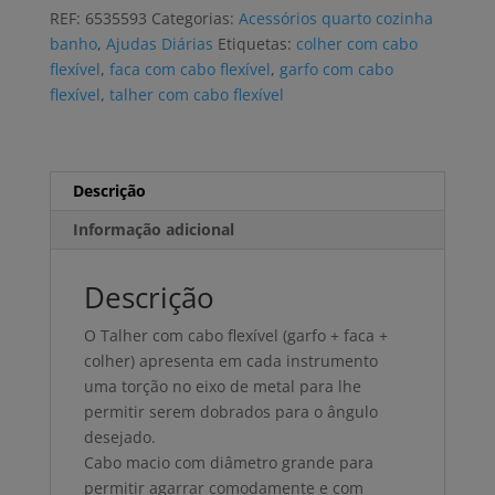
cabo
REF:
6535593
Categorias:
Acessórios quarto cozinha
flexível
banho
,
Ajudas Diárias
Etiquetas:
colher com cabo
SURE
flexível
,
faca com cabo flexível
,
garfo com cabo
GRIP
flexível
,
talher com cabo flexível
garfo,
faca
e
colher
Descrição
Informação adicional
Descrição
O Talher com cabo flexível (garfo + faca +
colher) apresenta em cada instrumento
uma torção no eixo de metal para lhe
permitir serem dobrados para o ângulo
desejado.
Cabo macio com diâmetro grande para
permitir agarrar comodamente e com