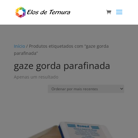
Início
/ Produtos etiquetados com “gaze gorda
parafinada”
gaze gorda parafinada
Apenas um resultado