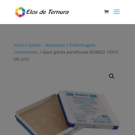
Início
/
Saúde - Hospitalar
/
Enfermagem -
consumíveis
/ Gaze gorda parafinada ROMED 10X10
(36 uni)