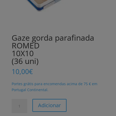
Gaze gorda parafinada
ROMED
10X10
(36 uni)
10,00
€
Portes grátis para encomendas acima de 75 € em
Portugal Continental.
Quantidade
Adicionar
de
Gaze