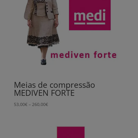
Meias de compressão
MEDIVEN FORTE
Price
53,00
€
–
260,00
€
range:
53,00€
through
260,00€