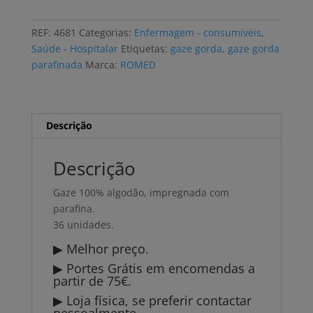
gorda
parafinada
REF:
4681
Categorias:
Enfermagem - consumíveis
,
ROMED
Saúde - Hospitalar
Etiquetas:
gaze gorda
,
gaze gorda
10X10
parafinada
Marca:
ROMED
(36
uni)
Descrição
Descrição
Gaze 100% algodão, impregnada com
parafina.
36 unidades.
▶ Melhor preço.
▶ Portes Grátis em encomendas a
partir de 75€.
▶ Loja física, se preferir contactar