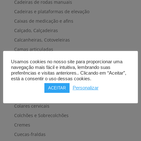
Cadeiras de rodas manuais
Cadeiras e plataformas de elevação
Caixas de medicação e afins
Calçado, Calçadeiras
Calcanheiras, Cotoveleiras
Camas articuladas
Carros hospitalares
Usamos cookies no nosso site para proporcionar uma
navegação mais fácil e intuitiva, lembrando suas
Cestas, Arneses
preferências e visitas anteriores.. Clicando em “Aceitar”,
Cintas e Faixas
está a consentir o uso dessas cookies.
Cintos, Coletes e afins
Personalizar
ACEITAR
Cintos de transferência e mobilidade
Colares cervicais
Colchões e Sobrecolchões
Cremes
Cuecas-fraldas