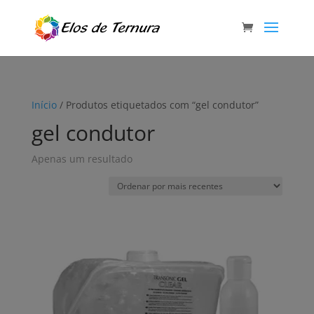
Início
/ Produtos etiquetados com “gel condutor”
gel condutor
Apenas um resultado