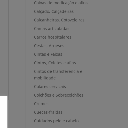
Caixas de medicação e afins
Calçado, Calçadeiras
Calcanheiras, Cotoveleiras
Camas articuladas
Carros hospitalares
Cestas, Arneses
Cintas e Faixas
Cintos, Coletes e afins
Cintos de transferência e
mobilidade
Colares cervicais
Colchões e Sobrecolchões
Cremes
Cuecas-fraldas
Cuidados pele e cabelo