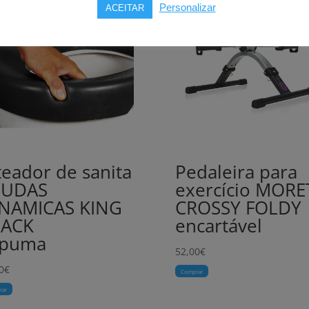
Personalizar
ACEITAR
teador de sanita
Pedaleira para
YUDAS
exercício MORE
NAMICAS KING
CROSSY FOLDY
LACK
encartável
spuma
52,00
€
0
€
Comprar
rar