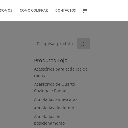
 SOMOS
COMO COMPRAR
CONTACTOS
Produtos Loja
Acessórios para cadeiras de
rodas
Acessórios de Quarto,
Cozinha e Banho
Almofadas antiescaras
Almofadas de dormir
Almofadas de
posicionamento