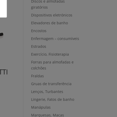
Discos e almofadas
giratórios
Dispositivos eletrónicos
Elevadores de banho
Encostos
Enfermagem – consumíveis
Estrados
Exercício, Fisioterapia
Forras para almofadas e
colchões
TTI
Fraldas
Gruas de transferência
Lenços, Turbantes
Lingerie, Fatos de banho
Manápulas
Marquesas, Macas