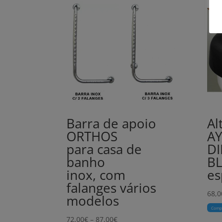
Barra de apoio
Al
ORTHOS
A
para casa de
DI
banho
B
inox, com
e
falanges vários
68,0
modelos
Comp
Price
72,00
€
–
87,00
€