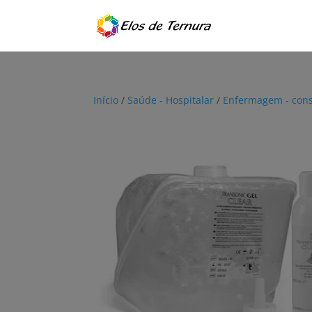
Início
/
Saúde - Hospitalar
/
Enfermagem - con