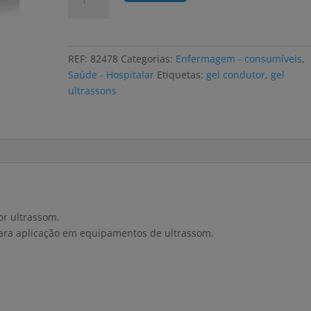
de
Gel
ultrassons
transparente
REF:
82478
Categorias:
Enfermagem - consumíveis
,
embalagem
Saúde - Hospitalar
Etiquetas:
gel condutor
,
gel
flexível
ultrassons
5lt
or ultrassom.
para aplicação em equipamentos de ultrassom.