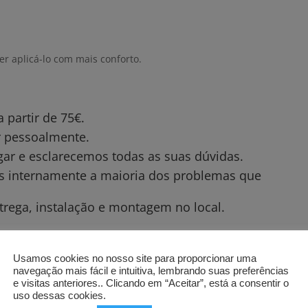
er aplicá-lo com mais conforto.
partir de 75€.
ar pessoalmente.
gar e esclarecemos todas as suas dúvidas.
os internamente a maioria dos problemas que
trega, instalação e montagem no local.
Usamos cookies no nosso site para proporcionar uma
navegação mais fácil e intuitiva, lembrando suas preferências
e visitas anteriores.. Clicando em “Aceitar”, está a consentir o
uso dessas cookies.