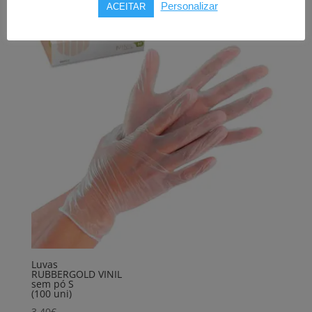
Personalizar
ACEITAR
Luvas
RUBBERGOLD VINIL
sem pó S
(100 uni)
3,40
€