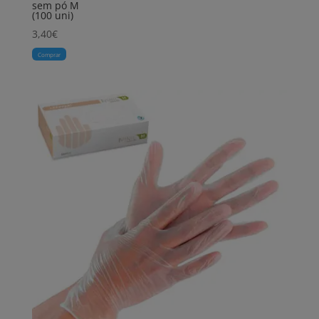
sem pó M
(100 uni)
3,40
€
Comprar