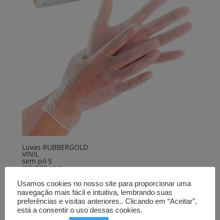
Luvas RUBBERGOLD
VINIL
sem pó S
(10x100 uni)
32,00
€
Usamos cookies no nosso site para proporcionar uma
navegação mais fácil e intuitiva, lembrando suas
Comprar
preferências e visitas anteriores.. Clicando em “Aceitar”,
está a consentir o uso dessas cookies.