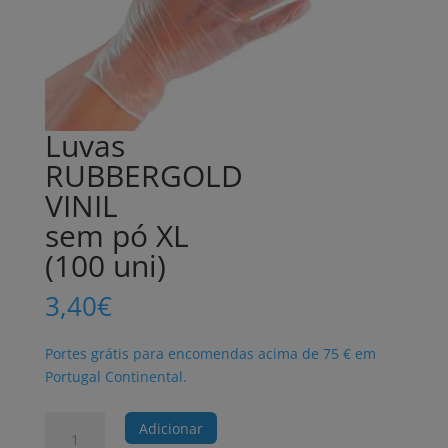
Luvas
RUBBERGOLD
VINIL
sem pó XL
(100 uni)
3,40
€
Portes grátis para encomendas acima de 75 € em
Portugal Continental.
Quantidade
Adicionar
de