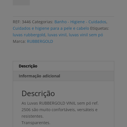
Luvas
RUBBERGOLD
VINIL
REF:
3446
Categorias:
Banho - Higiene - Cuidados
,
sem
Cuidados e higiene para a pele e cabelo
Etiquetas:
pó
luvas rubbergold
,
luvas vinil
,
luvas vinil sem pó
XL
Marca:
RUBBERGOLD
(100
uni)
Descrição
Informação adicional
Descrição
As Luvas RUBBERGOLD VINIL sem pó ref.
2506 são muito confortáveis, versáteis e
resistentes.
Transparentes.