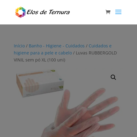
Início
/
Banho - Higiene - Cuidados
/
Cuidados e
higiene para a pele e cabelo
/ Luvas RUBBERGOLD
VINIL sem pó XL (100 uni)