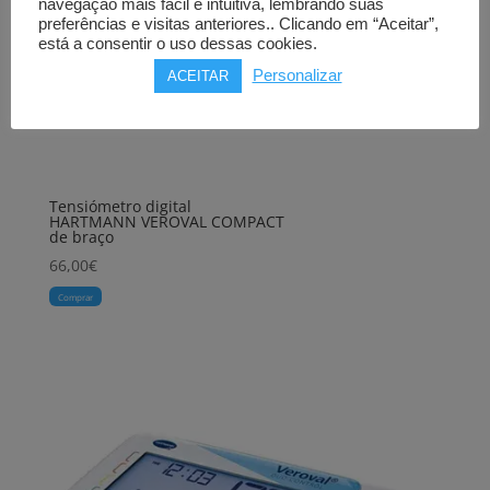
navegação mais fácil e intuitiva, lembrando suas
preferências e visitas anteriores.. Clicando em “Aceitar”,
está a consentir o uso dessas cookies.
Personalizar
ACEITAR
Tensiómetro digital
HARTMANN VEROVAL COMPACT
de braço
66,00
€
Comprar