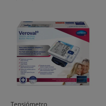
range:
134,00€
through
177,00€
Tensiómetro