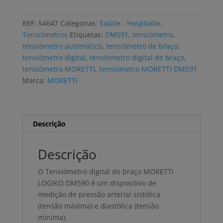
digital
MORETTI
REF:
54647
Categorias:
Saúde - Hospitalar
,
LOGIKO
Tensiómetros
Etiquetas:
DM591
,
tensiómetro
,
DM590
tensiómetro automático
,
tensiómetro de braço
,
de
tensiómetro digital
,
tensiómetro digital de braço
,
braço
tensiómetro MORETTI
,
tensiómetro MORETTI DM591
Marca:
MORETTI
Descrição
Descrição
O Tensiómetro digital de braço MORETTI
LOGIKO DM590 é um dispositivo de
medição de pressão arterial sistólica
(tensão máxima) e diastólica (tensão
mínima).