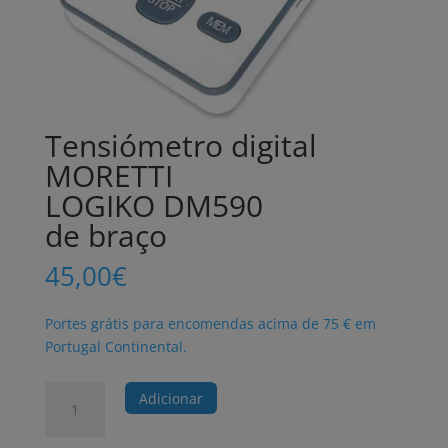
Tensiómetro digital
MORETTI
LOGIKO DM590
de braço
45,00
€
Portes grátis para encomendas acima de 75 € em
Portugal Continental.
Quantidade
Adicionar
de
Tensiómetro