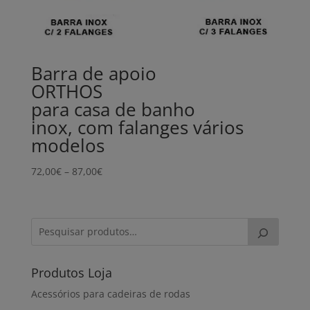
Barra de apoio
ORTHOS
para casa de banho
inox, com falanges vários
modelos
Price
72,00
€
–
87,00
€
range:
72,00€
through
87,00€
Produtos Loja
Acessórios para cadeiras de rodas