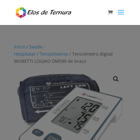
Início
/
Saúde -
Hospitalar
/
Tensiómetros
/ Tensiómetro digital
MORETTI LOGIKO DM590 de braço