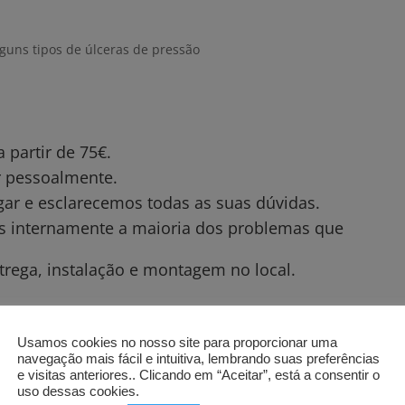
guns tipos de úlceras de pressão
)
partir de 75€.
ar pessoalmente.
gar e esclarecemos todas as suas dúvidas.
os internamente a maioria dos problemas que
trega, instalação e montagem no local.
Usamos cookies no nosso site para proporcionar uma
navegação mais fácil e intuitiva, lembrando suas preferências
e visitas anteriores.. Clicando em “Aceitar”, está a consentir o
uso dessas cookies.