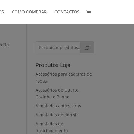
OS
COMO COMPRAR
CONTACTOS
godão
Produtos Loja
Acessórios para cadeiras de
rodas
Acessórios de Quarto,
Cozinha e Banho
Almofadas antiescaras
Almofadas de dormir
Almofadas de
posicionamento