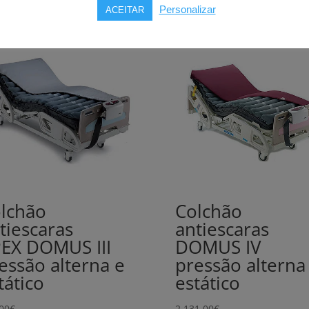
Personalizar
ACEITAR
lchão
Colchão
tiescaras
antiescaras
EX DOMUS III
DOMUS IV
essão alterna e
pressão alterna
tático
estático
00
€
2.131,00
€