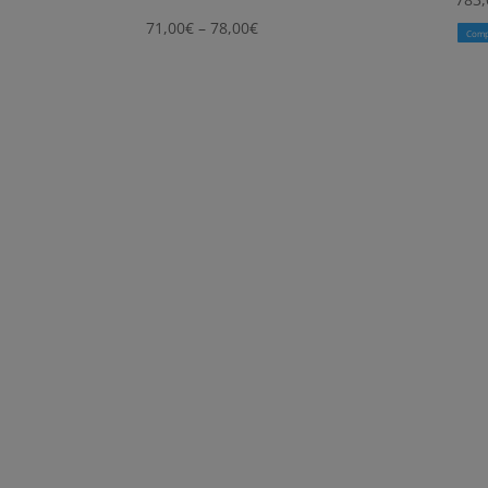
Price
71,00
€
–
78,00
€
Comp
range:
71,00€
through
78,00€