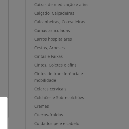
Caixas de medicação e afins
Calçado, Calçadeiras
Calcanheiras, Cotoveleiras
Camas articuladas
Carros hospitalares
Cestas, Arneses
Cintas e Faixas
Cintos, Coletes e afins
Cintos de transferência e
mobilidade
Colares cervicais
Colchões e Sobrecolchões
Cremes
Cuecas-fraldas
Cuidados pele e cabelo