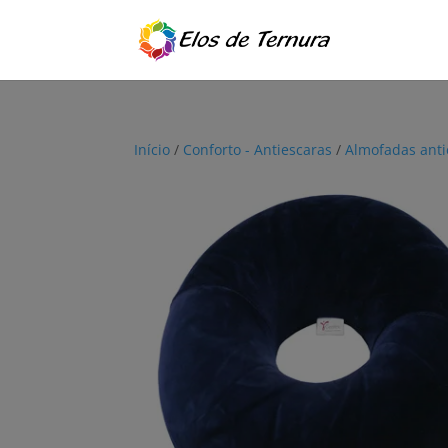
Início
/
Conforto - Antiescaras
/
Almofadas anti