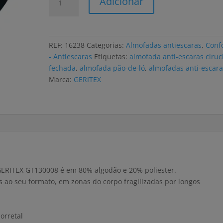
Adicionar
de
Almofada
antiescaras
GERITEX
REF:
16238
Categorias:
Almofadas antiescaras
,
Conf
circular,
- Antiescaras
Etiquetas:
almofada anti-escaras ciruc
com
fechada
,
almofada pão-de-ló
,
almofadas anti-escara
abertura
Marca:
GERITEX
algodão
 GERITEX GT130008 é em 80% algodão e 20% poliester.
 ao seu formato, em zonas do corpo fragilizadas por longos
norretal