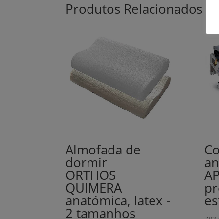
Produtos Relacionados
Almofada de
Co
dormir
an
ORTHOS
AP
QUIMERA
pr
anatómica, latex -
es
2 tamanhos
783,