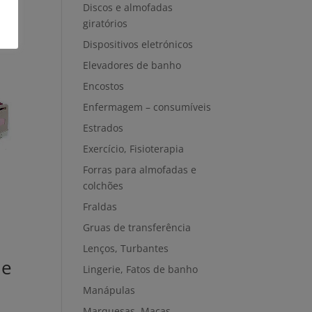
Discos e almofadas
giratórios
Dispositivos eletrónicos
Elevadores de banho
Encostos
Enfermagem – consumíveis
Estrados
Exercício, Fisioterapia
Forras para almofadas e
colchões
Fraldas
Gruas de transferência
Lenços, Turbantes
 e
Lingerie, Fatos de banho
Manápulas
Marquesas, Macas