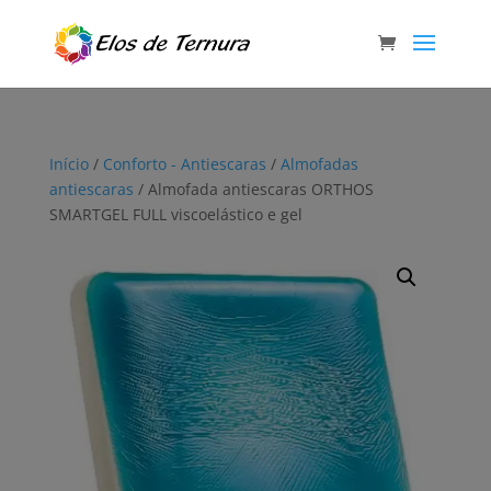
Início
/
Conforto - Antiescaras
/
Almofadas
antiescaras
/ Almofada antiescaras ORTHOS
SMARTGEL FULL viscoelástico e gel