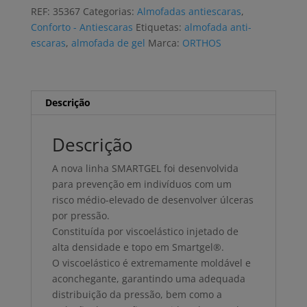
ORTHOS
REF:
35367
Categorias:
Almofadas antiescaras
,
SMARTGEL
Conforto - Antiescaras
Etiquetas:
almofada anti-
FULL
escaras
,
almofada de gel
Marca:
ORTHOS
viscoelástico
e
gel
Descrição
Descrição
A nova linha SMARTGEL foi desenvolvida
para prevenção em indivíduos com um
risco médio-elevado de desenvolver úlceras
por pressão.
Constituída por viscoelástico injetado de
alta densidade e topo em Smartgel®.
O viscoelástico é extremamente moldável e
aconchegante, garantindo uma adequada
distribuição da pressão, bem como a