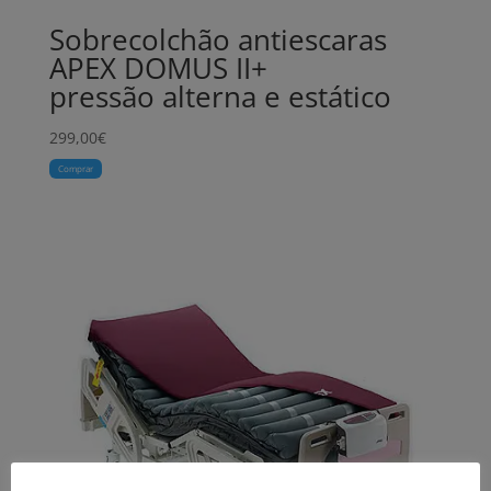
Sobrecolchão antiescaras
APEX DOMUS II+
pressão alterna e estático
299,00
€
Comprar