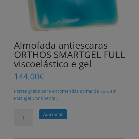
Almofada antiescaras
ORTHOS SMARTGEL FULL
viscoelástico e gel
144,00
€
Portes grátis para encomendas acima de 75 € em
Portugal Continental.
Quantidade
Adicionar
de
Almofada
antiescaras