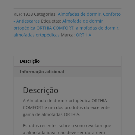
de
dormir
REF:
1938
Categorias:
Almofadas de dormir
,
Conforto
ORTHIA
- Antiescaras
Etiquetas:
Almofada de dormir
COMFORT
ortopédica ORTHIA COMFORT
,
almofadas de dormir
,
anatómica,
almofadas ortopédicas
Marca:
ORTHIA
viscoelástica
L
Descrição
Informação adicional
Descrição
A Almofada de dormir ortopédica ORTHIA
COMFORT é um dos produtos da excelente
gama de almofadas ORTHIA.
Estudos recentes sobre o sono revelam que
a almofada ideal não deve ser dura nem