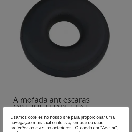
Almofada antiescaras
ORTHOS SHAPE SEAT
circular, com abertura,
Usamos cookies no nosso site para proporcionar uma
espuma
navegação mais fácil e intuitiva, lembrando suas
preferências e visitas anteriores.. Clicando em “Aceitar”,