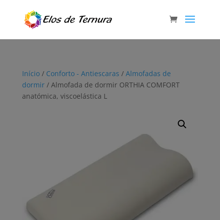
Início
/
Conforto - Antiescaras
/
Almofadas de
dormir
/ Almofada de dormir ORTHIA COMFORT
anatómica, viscoelástica L