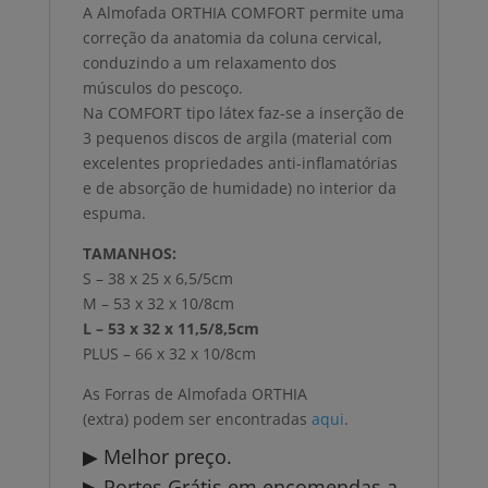
A Almofada ORTHIA COMFORT permite uma
correção da anatomia da coluna cervical,
conduzindo a um relaxamento dos
músculos do pescoço.
Na COMFORT tipo látex faz-se a inserção de
3 pequenos discos de argila (material com
excelentes propriedades anti-inflamatórias
e de absorção de humidade) no interior da
espuma.
TAMANHOS:
S – 38 x 25 x 6,5/5cm
M – 53 x 32 x 10/8cm
L – 53 x 32 x 11,5/8,5cm
PLUS – 66 x 32 x 10/8cm
As Forras de Almofada ORTHIA
(extra) podem ser encontradas
aqui
.
▶ Melhor preço.
▶ Portes Grátis em encomendas a