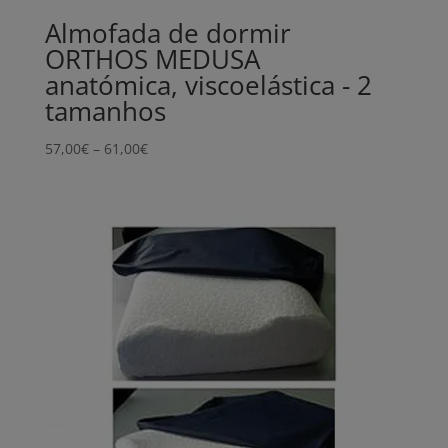
Almofada de dormir
ORTHOS MEDUSA
anatómica, viscoelástica - 2
tamanhos
Price
57,00
€
–
61,00
€
range:
57,00€
through
61,00€