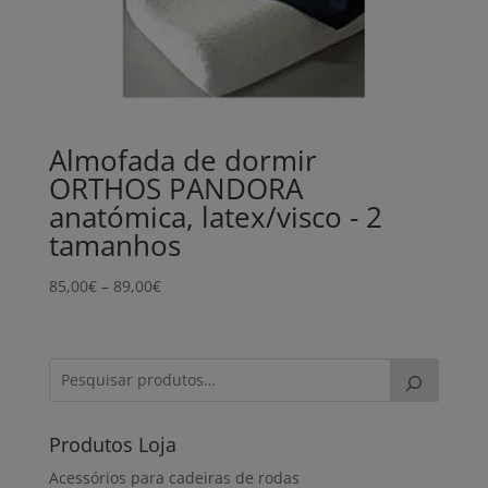
Almofada de dormir
ORTHOS PANDORA
anatómica, latex/visco - 2
tamanhos
Price
85,00
€
–
89,00
€
range:
85,00€
through
89,00€
Produtos Loja
Acessórios para cadeiras de rodas