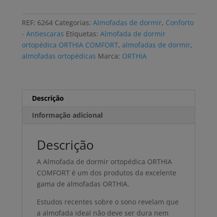
de
dormir
REF:
6264
Categorias:
Almofadas de dormir
,
Conforto
ORTHIA
- Antiescaras
Etiquetas:
Almofada de dormir
COMFORT
ortopédica ORTHIA COMFORT
,
almofadas de dormir
,
anatómica,
almofadas ortopédicas
Marca:
ORTHIA
viscoelástica
S
Descrição
Informação adicional
Descrição
A Almofada de dormir ortopédica ORTHIA
COMFORT é um dos produtos da excelente
gama de almofadas ORTHIA.
Estudos recentes sobre o sono revelam que
a almofada ideal não deve ser dura nem