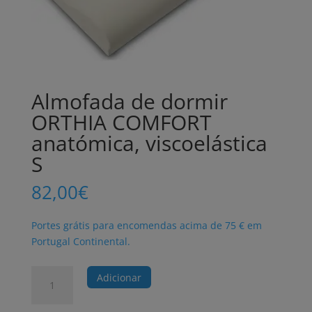
Almofada de dormir
ORTHIA COMFORT
anatómica, viscoelástica
S
82,00
€
Portes grátis para encomendas acima de 75 € em
Portugal Continental.
Quantidade
Adicionar
de
Almofada