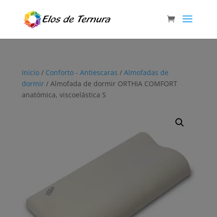
Início
/
Conforto - Antiescaras
/
Almofadas de
dormir
/ Almofada de dormir ORTHIA COMFORT
anatómica, viscoelástica S