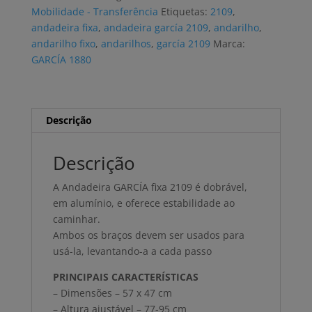
Mobilidade - Transferência
Etiquetas:
2109
,
andadeira fixa
,
andadeira garcía 2109
,
andarilho
,
andarilho fixo
,
andarilhos
,
garcía 2109
Marca:
GARCÍA 1880
Descrição
Descrição
A Andadeira GARCÍA fixa 2109 é dobrável,
em alumínio, e oferece estabilidade ao
caminhar.
Ambos os braços devem ser usados ​​para
usá-la, levantando-a a cada passo
PRINCIPAIS CARACTERÍSTICAS
– Dimensões – 57 x 47 cm
– Altura ajustável – 77-95 cm