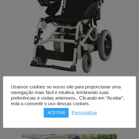
Usamos cookies no nosso site para proporcionar uma
Cadeira de rodas elétrica
navegação mais fácil e intuitiva, lembrando suas
TILT
preferências e visitas anteriores.. Clicando em “Aceitar”,
está a consentir o uso dessas cookies.
Price
2.938,00
€
–
4.389,00
€
Personalizar
ACEITAR
range:
2.938,00€
through