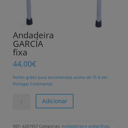
Andadeira
GARCÍA
fixa
44,00
€
Portes grátis para encomendas acima de 75 € em
Portugal Continental.
Quantidade
Adicionar
de
Andadeira
GARCÍA
fixa
REF:
4287957
Categorias:
Andadeiras e andarilhos
,