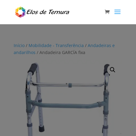
Início
/
Mobilidade - Transferência
/
Andadeiras e
andarilhos
/ Andadeira GARCÍA fixa