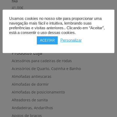
fixa
41,00
€
Comprar
Usamos cookies no nosso site para proporcionar uma
navegação mais fácil e intuitiva, lembrando suas
preferências e visitas anteriores.. Clicando em “Aceitar”,
está a consentir o uso dessas cookies.
Personalizar
ACEITAR
Produtos Loja
Acessórios para cadeiras de rodas
Acessórios de Quarto, Cozinha e Banho
Almofadas antiescaras
Almofadas de dormir
Almofadas de posicionamento
Alteadores de sanita
Andadeiras, Andarilhos
Apoios de braços