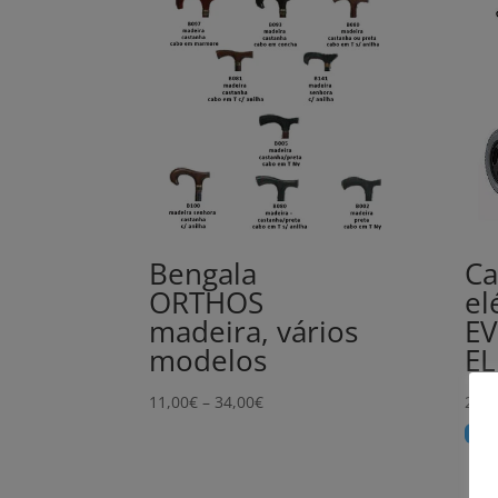
Bengala
Ca
ORTHOS
el
madeira, vários
E
modelos
EL
Price
11,00
€
–
34,00
€
2.71
range:
Comp
11,00€
through