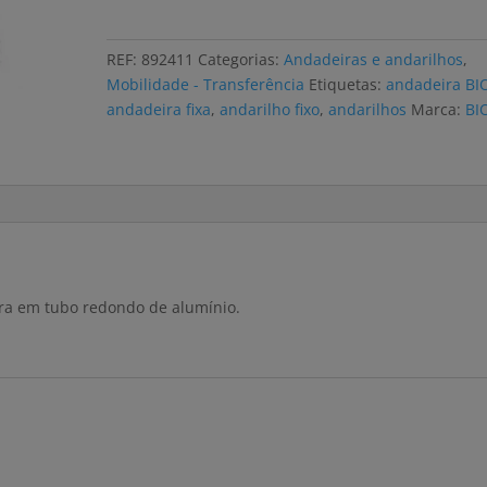
BIORT
B390
REF:
892411
Categorias:
Andadeiras e andarilhos
,
fixa
Mobilidade - Transferência
Etiquetas:
andadeira BI
andadeira fixa
,
andarilho fixo
,
andarilhos
Marca:
BI
ura em tubo redondo de alumínio.