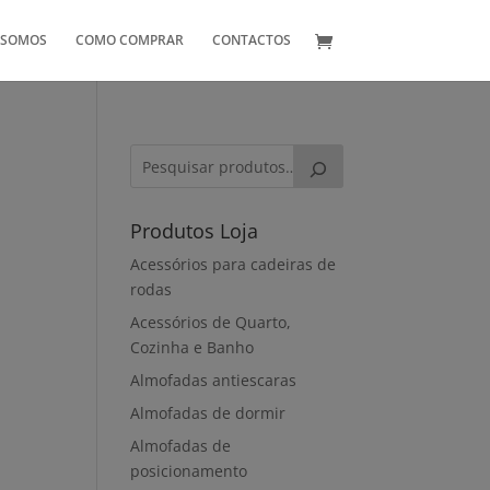
 SOMOS
COMO COMPRAR
CONTACTOS
Produtos Loja
Acessórios para cadeiras de
rodas
Acessórios de Quarto,
Cozinha e Banho
Almofadas antiescaras
Almofadas de dormir
Almofadas de
posicionamento