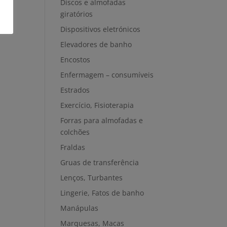
Discos e almofadas
giratórios
Dispositivos eletrónicos
Elevadores de banho
Encostos
Enfermagem – consumíveis
Estrados
Exercício, Fisioterapia
Forras para almofadas e
colchões
Fraldas
Gruas de transferência
Lenços, Turbantes
Lingerie, Fatos de banho
Manápulas
Marquesas, Macas