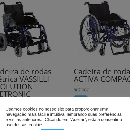
deira de rodas
Cadeira de roda
étrica VASSILLI
ACTIVA COMPA
VOLUTION
807,00
€
ETRONIC
Comprar
0,00
€
Usamos cookies no nosso site para proporcionar uma
rar
navegação mais fácil e intuitiva, lembrando suas preferências
e visitas anteriores.. Clicando em “Aceitar”, está a consentir o
uso dessas cookies.