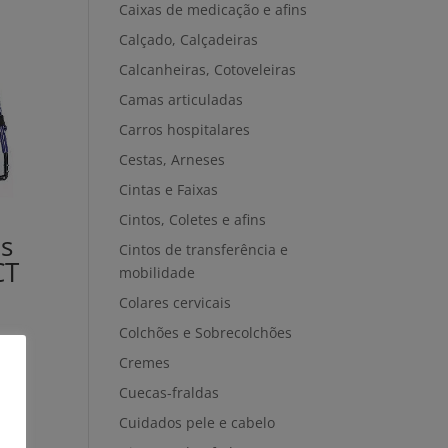
Caixas de medicação e afins
Calçado, Calçadeiras
Calcanheiras, Cotoveleiras
Camas articuladas
Carros hospitalares
Cestas, Arneses
Cintas e Faixas
Cintos, Coletes e afins
s
Cintos de transferência e
CT
mobilidade
Colares cervicais
Colchões e Sobrecolchões
Cremes
Cuecas-fraldas
Cuidados pele e cabelo