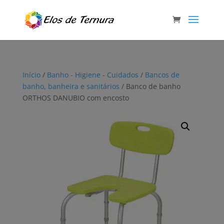
Início
/
Banho - Higiene - Cuidados
/
Bancos de
banho, banheira e sanitários
/ Banco de banho
ORTHOS DANUBIO com encosto