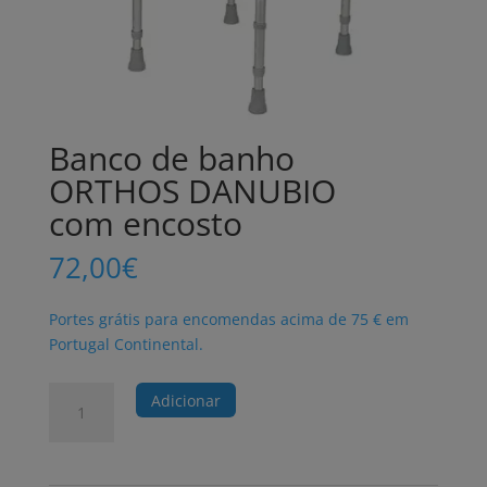
Banco de banho
ORTHOS DANUBIO
com encosto
72,00
€
Portes grátis para encomendas acima de 75 € em
Portugal Continental.
Quantidade
Adicionar
de
Banco
de