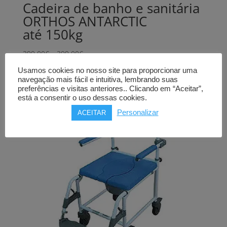
Cadeira de banho e sanitária
ORTHOS ANTARCTIC
até 150kg
Price
299,00
€
–
399,00
€
range:
Usamos cookies no nosso site para proporcionar uma
299,00€
navegação mais fácil e intuitiva, lembrando suas
through
preferências e visitas anteriores.. Clicando em “Aceitar”,
está a consentir o uso dessas cookies.
399,00€
Personalizar
ACEITAR