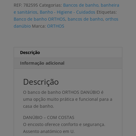
banho
REF:
782595
Categorias:
Bancos de banho, banheira
ORTHOS
e sanitários
,
Banho - Higiene - Cuidados
Etiquetas:
DANUBIO
Banco de banho ORTHOS
,
bancos de banho
,
orthos
com
danúbio
Marca:
ORTHOS
encosto
Descrição
Informação adicional
Descrição
O banco de banho ORTHOS DANÚBIO é
uma opção muito prática e funcional para a
casa de banho.
DANÚBIO – COM COSTAS
O encosto oferece conforto e segurança.
Assento anatómico em U.