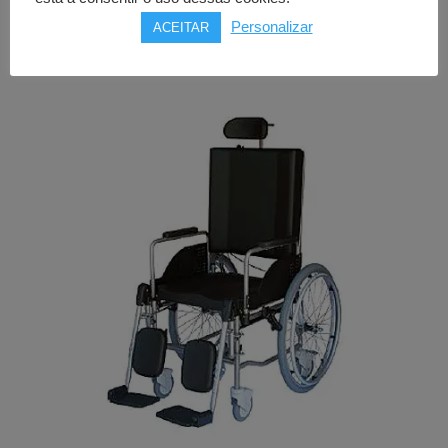
ANDALUS
Personalizar
ACEITAR
Price
156,00
€
–
305,00
€
range:
156,00€
through
305,00€