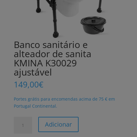
Banco sanitário e
alteador de sanita
KMINA K30029
ajustável
149,00
€
Portes grátis para encomendas acima de 75 € em
Portugal Continental.
Quantidade
Adicionar
de
Banco