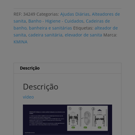
sanitário
e
REF:
34249
Categorias:
Ajudas Diárias
,
Alteadores de
alteador
sanita
,
Banho - Higiene - Cuidados
,
Cadeiras de
de
banho, banheira e sanitárias
Etiquetas:
alteador de
sanita
sanita
,
cadeira sanitária
,
elevador de sanita
Marca:
KMINA
KMINA
K30029
ajustável
Descrição
Descrição
vídeo