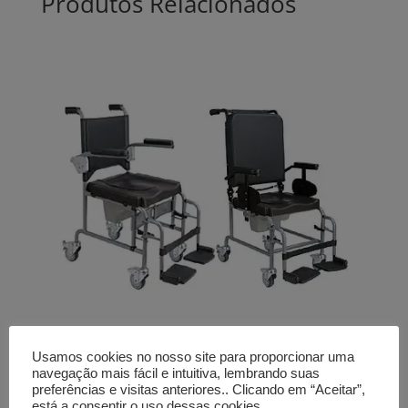
Produtos Relacionados
Usamos cookies no nosso site para proporcionar uma
navegação mais fácil e intuitiva, lembrando suas
Cadeira sanitária ORTHOS
preferências e visitas anteriores.. Clicando em “Aceitar”,
está a consentir o uso dessas cookies.