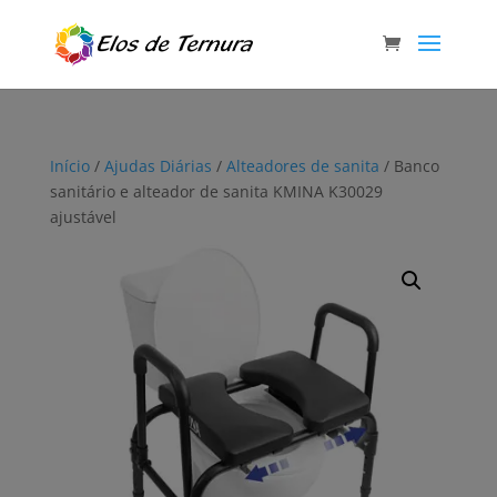
Início
/
Ajudas Diárias
/
Alteadores de sanita
/ Banco
sanitário e alteador de sanita KMINA K30029
ajustável