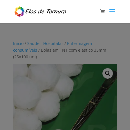
Início
/
Saúde - Hospitalar
/
Enfermagem -
consumíveis
/ Bolas em TNT com elástico 35mm
(25×100 uni)