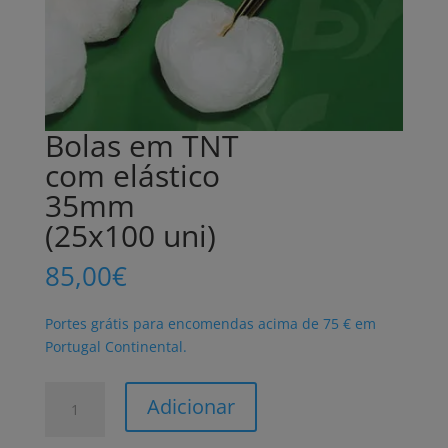
Bolas em TNT
com elástico
35mm
(25x100 uni)
85,00
€
Portes grátis para encomendas acima de 75 € em
Portugal Continental.
Quantidade
Adicionar
de
Bolas