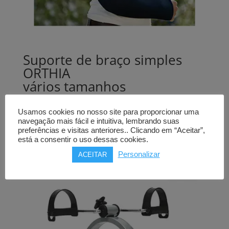
Suporte de braço simples
ORTHIA
vários tamanhos
29,00
€
Usamos cookies no nosso site para proporcionar uma
navegação mais fácil e intuitiva, lembrando suas
Comprar
preferências e visitas anteriores.. Clicando em “Aceitar”,
está a consentir o uso dessas cookies.
Personalizar
ACEITAR