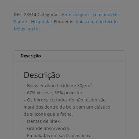
em
TNT
REF:
23314
Categorias:
Enfermagem - consumíveis
,
com
Saúde - Hospitalar
Etiquetas:
bolas em não tecido
,
elástico
bolas em tnt
35mm
(25x100
uni)
Descrição
Descrição
– Bolas em Não tecido de 30g/m².
– 67% viscose, 33% poliester.
– Os bordos cortados do não tecido são
mantidos dentro da bola com um elástico
de silicone que a fecha.
– Isentas de látex.
– Grande absorvência.
– Embaladas em sacos plásticos