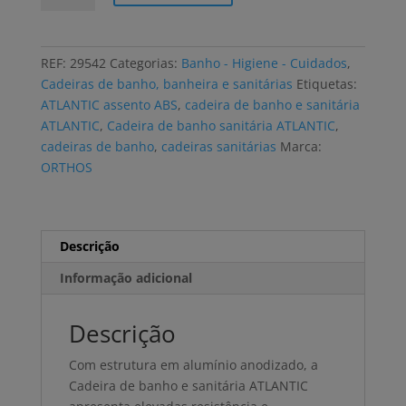
Cadeira
de
banho
REF:
29542
Categorias:
Banho - Higiene - Cuidados
,
e
Cadeiras de banho, banheira e sanitárias
Etiquetas:
sanitária
ATLANTIC assento ABS
,
cadeira de banho e sanitária
ORTHOS
ATLANTIC
,
Cadeira de banho sanitária ATLANTIC
,
ATLANTIC
cadeiras de banho
,
cadeiras sanitárias
Marca:
rodas
ORTHOS
grandes,
assento
ABS
Descrição
Informação adicional
Descrição
Com estrutura em alumínio anodizado, a
Cadeira de banho e sanitária ATLANTIC