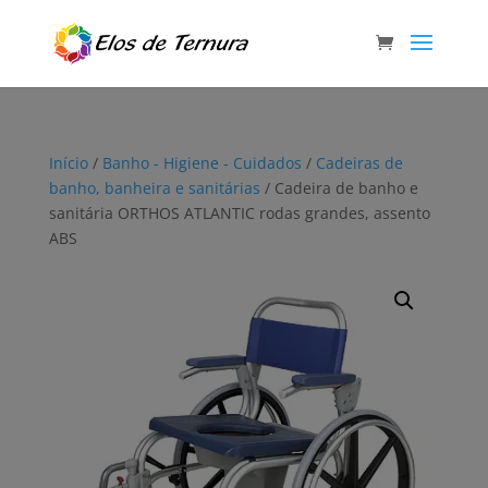
Início
/
Banho - Higiene - Cuidados
/
Cadeiras de
banho, banheira e sanitárias
/ Cadeira de banho e
sanitária ORTHOS ATLANTIC rodas grandes, assento
ABS