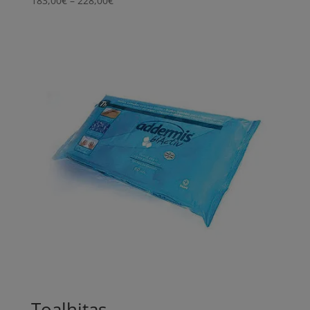
183,00
€
–
228,00
€
range:
183,00€
through
228,00€
Toalhitas