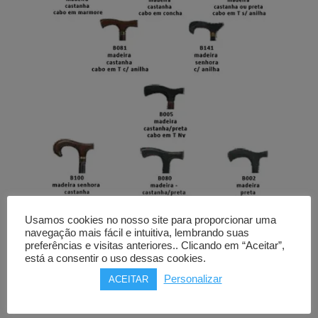
Usamos cookies no nosso site para proporcionar uma
Bengala
navegação mais fácil e intuitiva, lembrando suas
ORTHOS
preferências e visitas anteriores.. Clicando em “Aceitar”,
está a consentir o uso dessas cookies.
madeira, vários modelos
Personalizar
ACEITAR
Price
11,00
€
–
34,00
€
range: