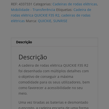
rodas
REF:
4337331
Categorias:
Cadeiras de rodas elétricas
,
elétrica
Mobilidade - Transferência
Etiquetas:
Cadeira de
QUICKIE
rodas elétrica QUICKIE F35 R2
,
cadeiras de rodas
F35
elétricas
Marca:
QUICKIE
,
SUNRISE
R2
dobrável
Descrição
Descrição
A cadeira de rodas elétrica QUICKIE F35 R2
foi desenhada com múltiplos detalhes com
o objetivo de conseguir a máxima
comodidade para os seus utilizadores, bem
como favorecer a acessibilidade no seu
meio.
Uma vez tiradas as baterias e desmontado
o encosto, a cadeira encarta de uma forma