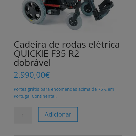
Cadeira de rodas elétrica
QUICKIE F35 R2
dobrável
2.990,00
€
Portes grátis para encomendas acima de 75 € em
Portugal Continental.
Quantidade
Adicionar
de
Cadeira
de