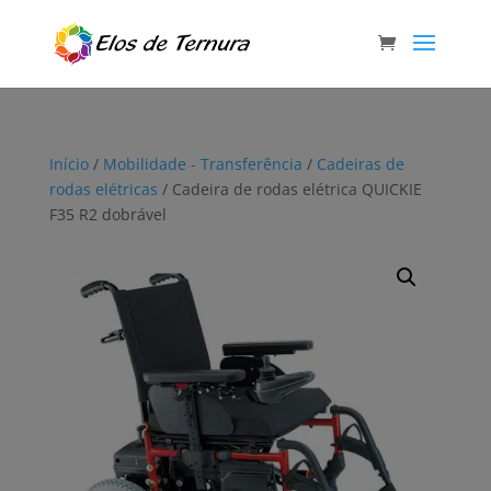
Início
/
Mobilidade - Transferência
/
Cadeiras de
rodas elétricas
/ Cadeira de rodas elétrica QUICKIE
F35 R2 dobrável