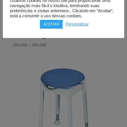
Usamos cookies no nosso site para proporcionar uma
navegação mais fácil e intuitiva, lembrando suas
preferências e visitas anteriores.. Clicando em “Aceitar”,
está a consentir o uso dessas cookies.
Cadeira de banho e sanitária
ORTHOS ANTARCTIC
Personalizar
ACEITAR
até 150kg
Price
299,00
€
–
399,00
€
range:
299,00€
through
399,00€