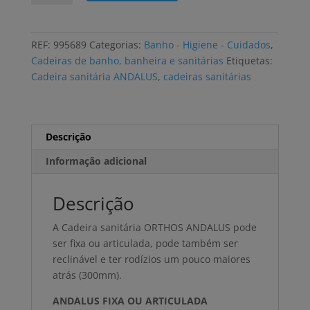
Cadeira
sanitária
ORTHOS
REF:
995689
Categorias:
Banho - Higiene - Cuidados
,
ANDALUS
Cadeiras de banho, banheira e sanitárias
Etiquetas:
Cadeira sanitária ANDALUS
,
cadeiras sanitárias
Descrição
Informação adicional
Descrição
A Cadeira sanitária ORTHOS ANDALUS pode
ser fixa ou articulada, pode também ser
reclinável e ter rodízios um pouco maiores
atrás (300mm).
ANDALUS FIXA OU ARTICULADA