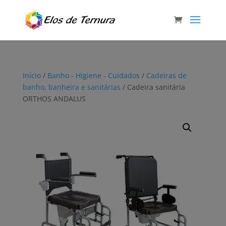
Início
/
Banho - Higiene - Cuidados
/
Cadeiras de
banho, banheira e sanitárias
/ Cadeira sanitária
ORTHOS ANDALUS