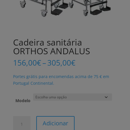
Cadeira sanitária
ORTHOS ANDALUS
Price
156,00
€
–
305,00
€
range:
156,00€
Portes grátis para encomendas acima de 75 € em
through
Portugal Continental.
305,00€
Modelo
Quantidade
Adicionar
de