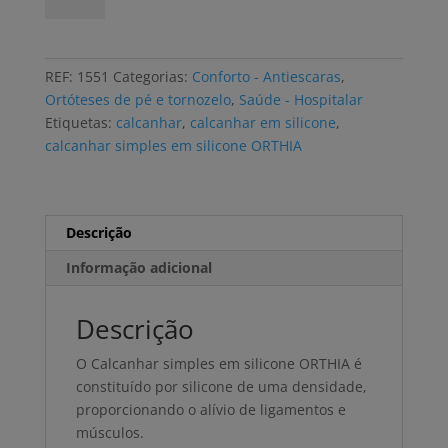
Calcanhar
simples
em
REF:
1551
Categorias:
Conforto - Antiescaras
,
silicone
Ortóteses de pé e tornozelo
,
Saúde - Hospitalar
ORTHIA
Etiquetas:
calcanhar
,
calcanhar em silicone
,
vários
calcanhar simples em silicone ORTHIA
tamanhos
par
Descrição
Informação adicional
Descrição
O Calcanhar simples em silicone ORTHIA é
constituído por silicone de uma densidade,
proporcionando o alívio de ligamentos e
músculos.