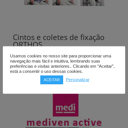
Cintos e coletes de fixação
ORTHOS
para cadeiras de rodas,
Usamos cookies no nosso site para proporcionar uma
vários modelos
navegação mais fácil e intuitiva, lembrando suas
preferências e visitas anteriores.. Clicando em “Aceitar”,
Price
36,00
€
–
62,00
€
está a consentir o uso dessas cookies.
range:
Personalizar
ACEITAR
36,00€
through
62,00€