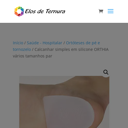
Início
/
Saúde - Hospitalar
/
Ortóteses de pé e
tornozelo
/ Calcanhar simples em silicone ORTHIA
vários tamanhos par