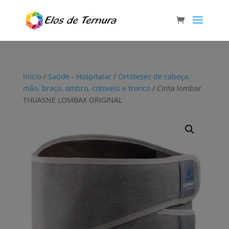
Início
/
Saúde - Hospitalar
/
Ortóteses de cabeça,
mão, braço, ombro, cotovelo e tronco
/ Cinta lombar
THUASNE LOMBAX ORIGINAL