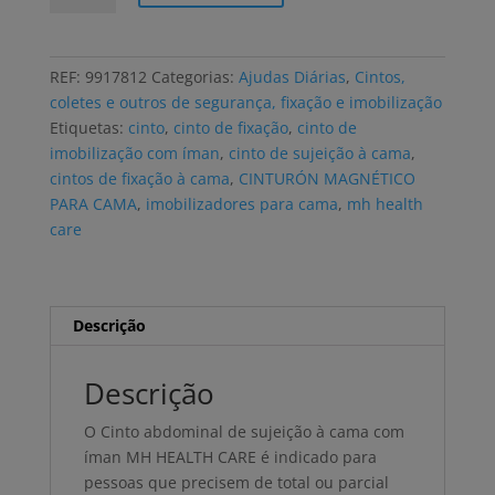
Cinto
de
imobilização
REF:
9917812
Categorias:
Ajudas Diárias
,
Cintos,
abdominal
coletes e outros de segurança, fixação e imobilização
à
Etiquetas:
cinto
,
cinto de fixação
,
cinto de
cama
imobilização com íman
,
cinto de sujeição à cama
,
MH
cintos de fixação à cama
,
CINTURÓN MAGNÉTICO
HEALTH
PARA CAMA
,
imobilizadores para cama
,
mh health
CARE
care
com
íman
Descrição
Descrição
O Cinto abdominal de sujeição à cama com
íman MH HEALTH CARE é indicado para
pessoas que precisem de total ou parcial