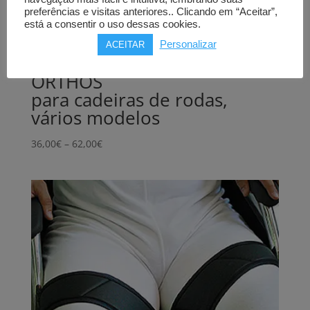
preferências e visitas anteriores.. Clicando em “Aceitar”,
está a consentir o uso dessas cookies.
Personalizar
ACEITAR
Cintos e coletes de fixação
ORTHOS
para cadeiras de rodas,
vários modelos
Price
36,00
€
–
62,00
€
range:
36,00€
through
62,00€