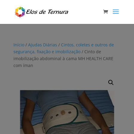
Início
/
Ajudas Diárias
/
Cintos, coletes e outros de
segurança, fixação e imobilização
/ Cinto de
imobilização abdominal à cama MH HEALTH CARE
com íman