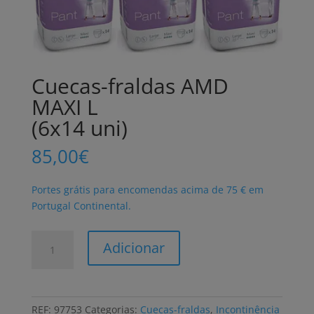
Cuecas-fraldas AMD
MAXI L
(6x14 uni)
85,00
€
Portes grátis para encomendas acima de 75 € em
Portugal Continental.
Quantidade
Adicionar
de
Cuecas-
fraldas
AMD
REF:
97753
Categorias:
Cuecas-fraldas
,
Incontinência