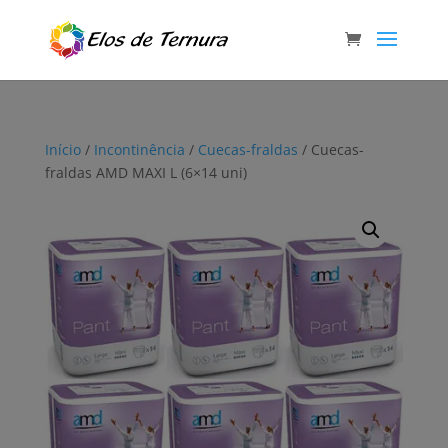
Início
/
Incontinência
/
Cuecas-fraldas
/ Cuecas-
fraldas AMD MAXI L (6×14 uni)