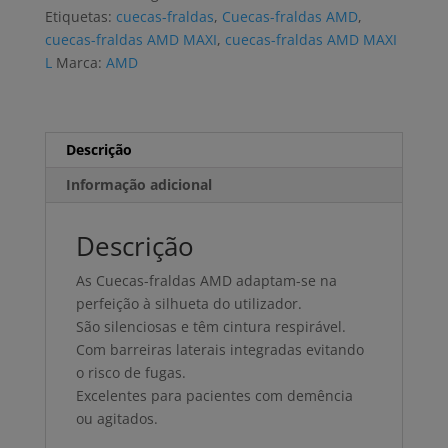
MAXI
Etiquetas:
cuecas-fraldas
,
Cuecas-fraldas AMD
,
L
cuecas-fraldas AMD MAXI
,
cuecas-fraldas AMD MAXI
(6x14
L
Marca:
AMD
uni)
Descrição
Informação adicional
Descrição
As Cuecas-fraldas AMD adaptam-se na
perfeição à silhueta do utilizador.
São silenciosas e têm cintura respirável.
Com barreiras laterais integradas evitando
o risco de fugas.
Excelentes para pacientes com demência
ou agitados.