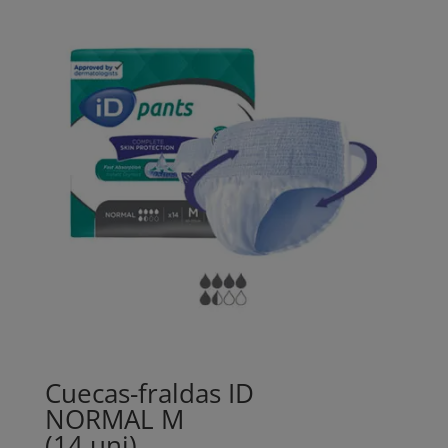
through
70,00€
Cuecas-fraldas ID
NORMAL M
(14 uni)