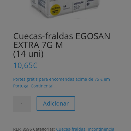
Cuecas-fraldas EGOSAN
EXTRA 7G M
(14 uni)
10,65
€
Portes grátis para encomendas acima de 75 € em
Portugal Continental.
Quantidade
Adicionar
de
Cuecas-
fraldas
EGOSAN
REF:
8596
Categorias:
Cuecas-fraldas
,
Incontinência