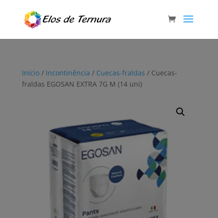
Início
/
Incontinência
/
Cuecas-fraldas
/ Cuecas-
fraldas EGOSAN EXTRA 7G M (14 uni)