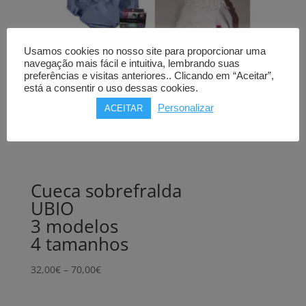
Usamos cookies no nosso site para proporcionar uma
navegação mais fácil e intuitiva, lembrando suas
preferências e visitas anteriores.. Clicando em “Aceitar”,
está a consentir o uso dessas cookies.
Personalizar
ACEITAR
Cueca sobrefralda
UBIO
3 modelos
4 tamanhos
Price
32,00
€
–
70,00
€
range:
32,00€