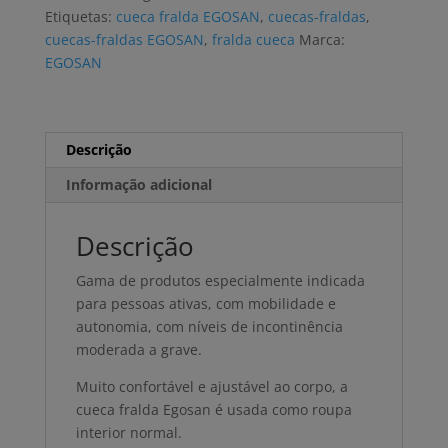
EXTRA
Etiquetas:
cueca fralda EGOSAN
,
cuecas-fraldas
,
7G
cuecas-fraldas EGOSAN
,
fralda cueca
Marca:
M
EGOSAN
(14
uni)
Descrição
Informação adicional
Descrição
Gama de produtos especialmente indicada
para pessoas ativas, com mobilidade e
autonomia, com níveis de incontinência
moderada a grave.
Muito confortável e ajustável ao corpo, a
cueca fralda Egosan é usada como roupa
interior normal.