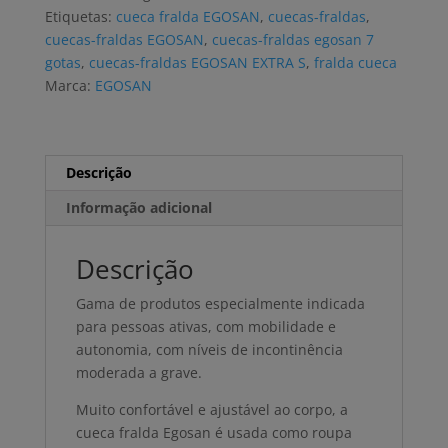
EXTRA
Etiquetas:
cueca fralda EGOSAN
,
cuecas-fraldas
,
7G
cuecas-fraldas EGOSAN
,
cuecas-fraldas egosan 7
S
gotas
,
cuecas-fraldas EGOSAN EXTRA S
,
fralda cueca
(14
Marca:
EGOSAN
uni)
Descrição
Informação adicional
Descrição
Gama de produtos especialmente indicada
para pessoas ativas, com mobilidade e
autonomia, com níveis de incontinência
moderada a grave.
Muito confortável e ajustável ao corpo, a
cueca fralda Egosan é usada como roupa