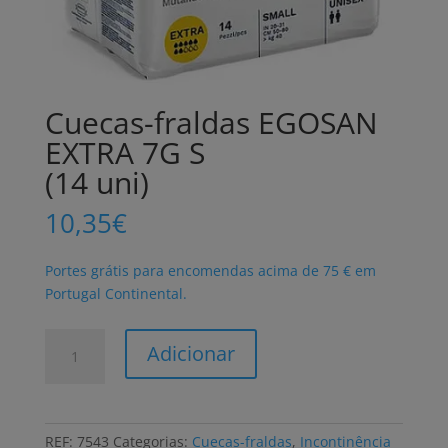
Cuecas-fraldas EGOSAN
EXTRA 7G S
(14 uni)
10,35
€
Portes grátis para encomendas acima de 75 € em
Portugal Continental.
Quantidade
Adicionar
de
Cuecas-
fraldas
EGOSAN
REF:
7543
Categorias:
Cuecas-fraldas
,
Incontinência