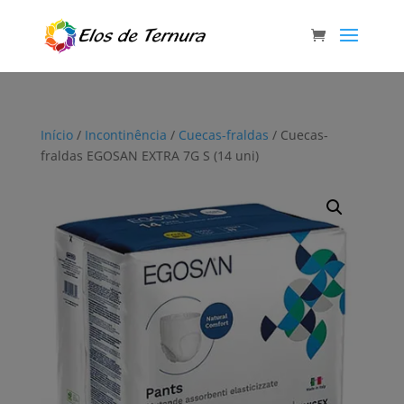
Início
/
Incontinência
/
Cuecas-fraldas
/ Cuecas-
fraldas EGOSAN EXTRA 7G S (14 uni)