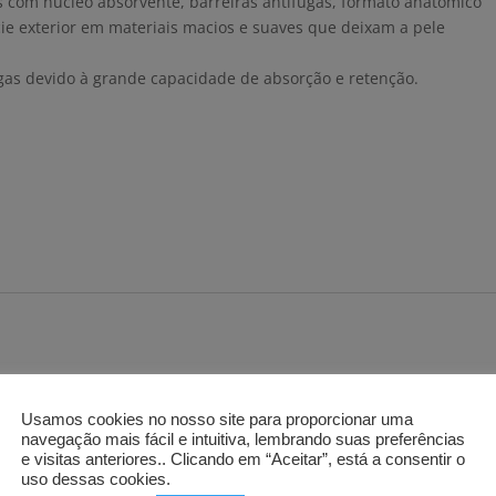
s com núcleo absorvente, barreiras antifugas, formato anatómico
cie exterior em materiais macios e suaves que deixam a pele
as devido à grande capacidade de absorção e retenção.
Usamos cookies no nosso site para proporcionar uma
navegação mais fácil e intuitiva, lembrando suas preferências
e visitas anteriores.. Clicando em “Aceitar”, está a consentir o
uso dessas cookies.