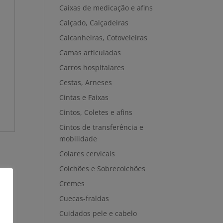
Caixas de medicação e afins
Calçado, Calçadeiras
Calcanheiras, Cotoveleiras
Camas articuladas
Carros hospitalares
Cestas, Arneses
Cintas e Faixas
Cintos, Coletes e afins
Cintos de transferência e
mobilidade
Colares cervicais
Colchões e Sobrecolchões
Cremes
Cuecas-fraldas
Cuidados pele e cabelo