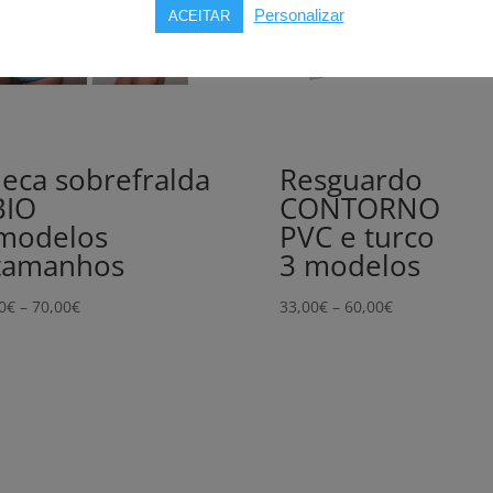
Personalizar
ACEITAR
eca sobrefralda
Resguardo
BIO
CONTORNO
modelos
PVC e turco
tamanhos
3 modelos
Price
Price
0
€
–
70,00
€
33,00
€
–
60,00
€
range:
range:
32,00€
33,00€
through
through
70,00€
60,00€