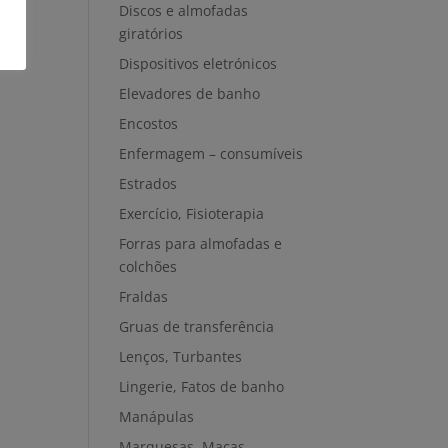
Discos e almofadas
giratórios
Dispositivos eletrónicos
Elevadores de banho
Encostos
Enfermagem – consumíveis
Estrados
Exercício, Fisioterapia
Forras para almofadas e
colchões
Fraldas
Gruas de transferência
Lenços, Turbantes
Lingerie, Fatos de banho
Manápulas
Marquesas, Macas