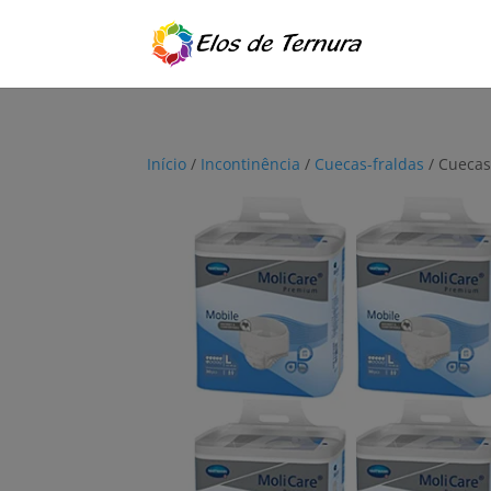
Início
/
Incontinência
/
Cuecas-fraldas
/ Cuecas