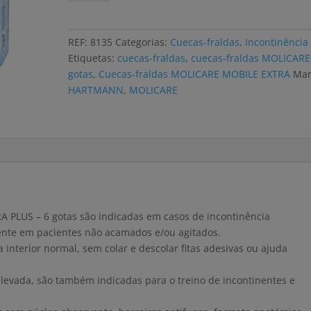
Cuecas-
fraldas
MOLICARE
REF:
8135
Categorias:
Cuecas-fraldas
,
Incontinência
MOBILE
Etiquetas:
cuecas-fraldas
,
cuecas-fraldas MOLICARE
6
gotas
,
Cuecas-fraldas MOLICARE MOBILE EXTRA
Mar
GOTAS
HARTMANN
,
MOLICARE
L
(4x14
uni)
 PLUS – 6 gotas são indicadas em casos de incontinência
mente em pacientes não acamados e/ou agitados.
interior normal, sem colar e descolar fitas adesivas ou ajuda
 elevada, são também indicadas para o treino de incontinentes e