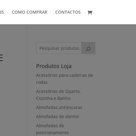
OS
COMO COMPRAR
CONTACTOS
E
Produtos Loja
Acessórios para cadeiras de
rodas
Acessórios de Quarto,
Cozinha e Banho
Almofadas antiescaras
Almofadas de dormir
Almofadas de
posicionamento