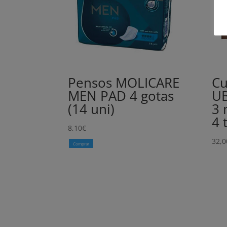
Pensos MOLICARE
Cu
MEN PAD 4 gotas
U
(14 uni)
3 
4 
8,10
€
32,0
Comprar