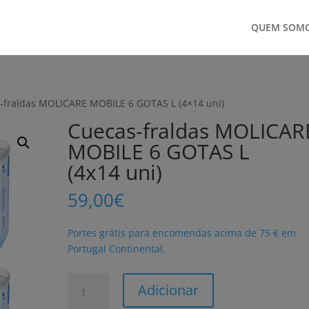
QUEM SOM
-fraldas MOLICARE MOBILE 6 GOTAS L (4×14 uni)
Cuecas-fraldas MOLICAR
MOBILE 6 GOTAS L
(4x14 uni)
59,00
€
Portes grátis para encomendas acima de 75 € em
Portugal Continental.
Quantidade
Adicionar
de