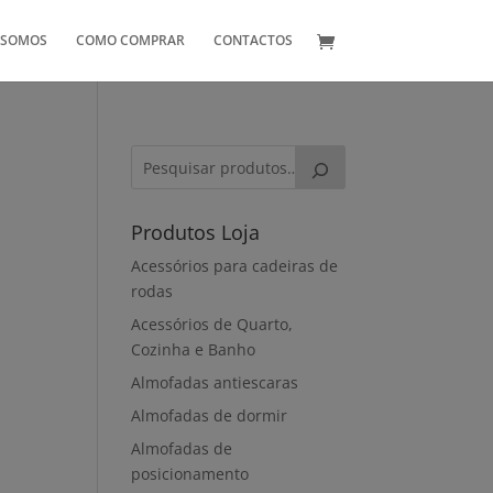
 SOMOS
COMO COMPRAR
CONTACTOS
Produtos Loja
Acessórios para cadeiras de
rodas
Acessórios de Quarto,
Cozinha e Banho
Almofadas antiescaras
Almofadas de dormir
Almofadas de
posicionamento