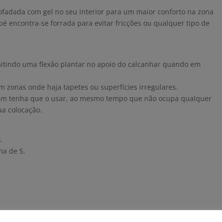
mofadada com gel no seu interior para um maior conforto na zona
pé encontra-se forrada para evitar fricções ou qualquer tipo de
mitindo uma flexão plantar no apoio do calcanhar quando em
em zonas onde haja tapetes ou superfícies irregulares.
uem tenha que o usar, ao mesmo tempo que não ocupa qualquer
ua colocação.
.
ma de S.