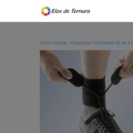
Início
/
Saúde - Hospitalar
/
Ortóteses de pé e 