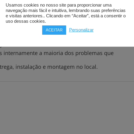
Usamos cookies no nosso site para proporcionar uma
navegação mais fácil e intuitiva, lembrando suas preferências
e visitas anteriores.. Clicando em “Aceitar”, está a consentir o
uso dessas cookies.
partir de 75€.
Personalizar
ACEITAR
ar pessoalmente.
gar e esclarecemos todas as suas dúvidas.
os internamente a maioria dos problemas que
trega, instalação e montagem no local.