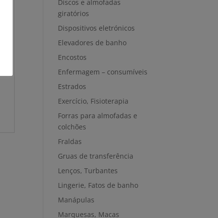
Discos e almofadas
giratórios
Dispositivos eletrónicos
Elevadores de banho
Encostos
Enfermagem – consumíveis
Estrados
Exercício, Fisioterapia
Forras para almofadas e
colchões
Fraldas
Gruas de transferência
Lenços, Turbantes
Lingerie, Fatos de banho
Manápulas
Marquesas, Macas