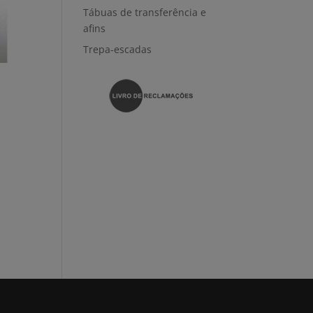
Tábuas de transferência e
afins
Trepa-escadas