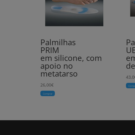
Palmilhas
Pa
PRIM
U
em silicone, com
em
apoio no
de
metatarso
43,0
26,00
€
Comp
Comprar