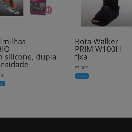
lmilhas
Bota Walker
BIO
PRIM W100H
 silicone, dupla
fixa
nsidade
87,00
€
0
€
Comprar
rar