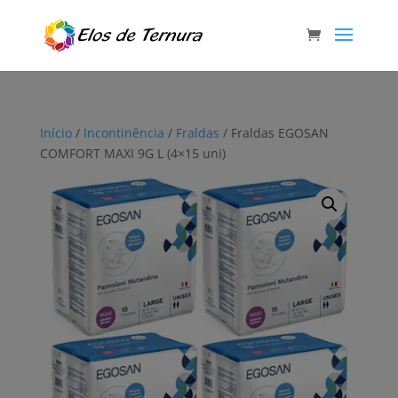
Início
/
Incontinência
/
Fraldas
/ Fraldas EGOSAN
COMFORT MAXI 9G L (4×15 uni)